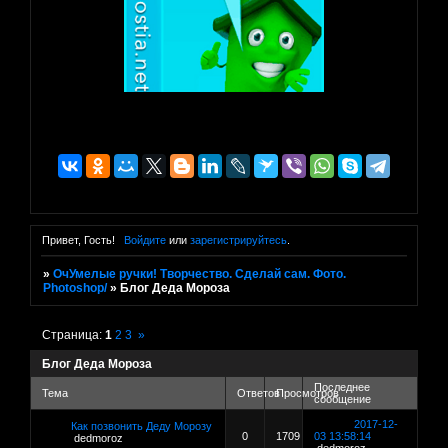
Привет, Гость!
Войдите
или
зарегистрируйтесь
.
»
ОчУмелые ручки! Творчество. Сделай сам. Фото.
Photoshop/
»
Блог Деда Мороза
Страница:
1
2
3
»
Блог Деда Мороза
Последнее
Тема
Ответов
Просмотров
сообщение
2017-12-
Как позвонить Деду Морозу
0
1709
03 13:58:14
dedmoroz