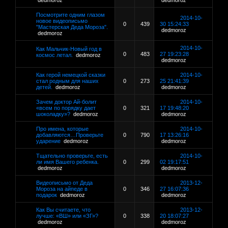
dedmoroz
dedmoroz
Посмотрите одним глазом
2014-10-
новое видеописьмо
0
439
30 15:24:33
"Мастерская Деда Мороза".
dedmoroz
dedmoroz
2014-10-
Как Мальчик-Новый год в
0
483
27 19:23:28
космос летал.
dedmoroz
dedmoroz
Как герой немецкой сказки
2014-10-
стал родным для наших
0
273
25 21:41:39
детей.
dedmoroz
dedmoroz
Зачем доктор Ай-болит
2014-10-
«всем по порядку дает
0
321
17 19:48:20
шоколадку»?
dedmoroz
dedmoroz
Про имена, которые
2014-10-
добавляются…Проверьте
0
790
17 13:26:16
ударение
dedmoroz
dedmoroz
Тщательно проверьте, есть
2014-10-
ли имя Вашего ребенка.
0
299
02 19:17:51
dedmoroz
dedmoroz
Видеописьмо от Деда
2013-12-
Мороза на айпеде в
0
346
27 16:07:36
подарок
dedmoroz
dedmoroz
Как Вы считаете, что
2013-12-
лучше: «ВШ» или «ЗГ»?
0
338
20 18:07:27
dedmoroz
dedmoroz