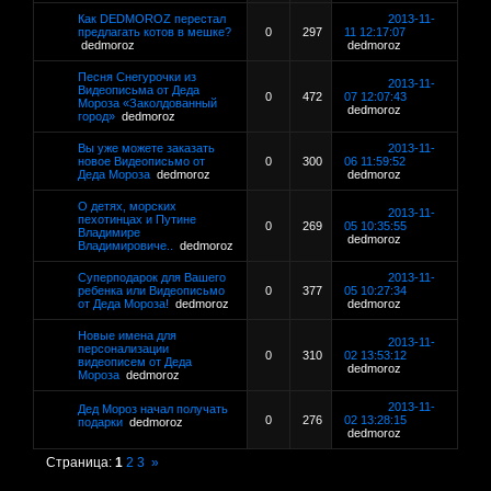
Как DEDMOROZ перестал
2013-11-
предлагать котов в мешке?
0
297
11 12:17:07
dedmoroz
dedmoroz
Песня Снегурочки из
2013-11-
Видеописьма от Деда
0
472
07 12:07:43
Мороза «Заколдованный
dedmoroz
город»
dedmoroz
Вы уже можете заказать
2013-11-
новое Видеописьмо от
0
300
06 11:59:52
Деда Мороза
dedmoroz
dedmoroz
О детях, морских
2013-11-
пехотинцах и Путине
0
269
05 10:35:55
Владимире
dedmoroz
Владимировиче..
dedmoroz
Суперподарок для Вашего
2013-11-
ребенка или Видеописьмо
0
377
05 10:27:34
от Деда Мороза!
dedmoroz
dedmoroz
Новые имена для
2013-11-
персонализации
0
310
02 13:53:12
видеописем от Деда
dedmoroz
Мороза
dedmoroz
2013-11-
Дед Мороз начал получать
0
276
02 13:28:15
подарки
dedmoroz
dedmoroz
Страница:
1
2
3
»