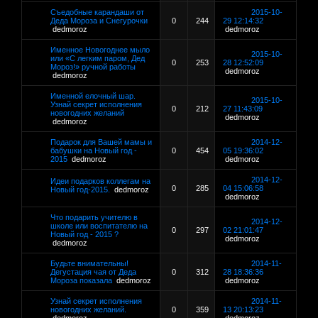
Съедобные карандаши от
2015-10-
Деда Мороза и Снегурочки
0
244
29 12:14:32
dedmoroz
dedmoroz
Именное Новогоднее мыло
2015-10-
или «С легким паром, Дед
0
253
28 12:52:09
Мороз!» ручной работы
dedmoroz
dedmoroz
Именной елочный шар.
2015-10-
Узнай секрет исполнения
0
212
27 11:43:09
новогодних желаний
dedmoroz
dedmoroz
Подарок для Вашей мамы и
2014-12-
бабушки на Новый год -
0
454
05 19:36:02
2015
dedmoroz
dedmoroz
2014-12-
Идеи подарков коллегам на
0
285
04 15:06:58
Новый год-2015.
dedmoroz
dedmoroz
Что подарить учителю в
2014-12-
школе или воспитателю на
0
297
02 21:01:47
Новый год - 2015 ?
dedmoroz
dedmoroz
Будьте внимательны!
2014-11-
Дегустация чая от Деда
0
312
28 18:36:36
Мороза показала
dedmoroz
dedmoroz
Узнай секрет исполнения
2014-11-
новогодних желаний.
0
359
13 20:13:23