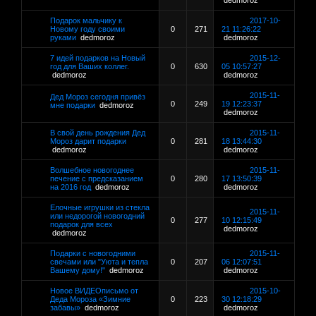
dedmoroz
Подарок мальчику к
2017-10-
Новому году своими
0
271
21 11:26:22
руками
dedmoroz
dedmoroz
7 идей подарков на Новый
2015-12-
год для Ваших коллег.
0
630
05 10:57:27
dedmoroz
dedmoroz
2015-11-
Дед Мороз сегодня привёз
0
249
19 12:23:37
мне подарки
dedmoroz
dedmoroz
В свой день рождения Дед
2015-11-
Мороз дарит подарки
0
281
18 13:44:30
dedmoroz
dedmoroz
Волшебное новогоднее
2015-11-
печение с предсказанием
0
280
17 13:50:39
на 2016 год
dedmoroz
dedmoroz
Елочные игрушки из стекла
2015-11-
или недорогой новогодний
0
277
10 12:15:49
подарок для всех
dedmoroz
dedmoroz
Подарки с новогодними
2015-11-
свечами или "Уюта и тепла
0
207
06 12:07:51
Вашему дому!"
dedmoroz
dedmoroz
Новое ВИДЕОписьмо от
2015-10-
Деда Мороза «Зимние
0
223
30 12:18:29
забавы»
dedmoroz
dedmoroz