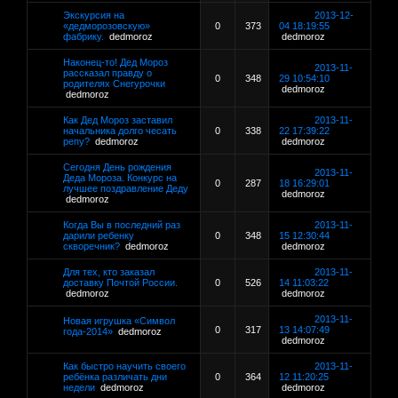
Экскурсия на
2013-12-
«дедморозовскую»
0
373
04 18:19:55
фабрику.
dedmoroz
dedmoroz
Наконец-то! Дед Мороз
2013-11-
рассказал правду о
0
348
29 10:54:10
родителях Снегурочки
dedmoroz
dedmoroz
Как Дед Мороз заставил
2013-11-
начальника долго чесать
0
338
22 17:39:22
репу?
dedmoroz
dedmoroz
Сегодня День рождения
2013-11-
Деда Мороза. Конкурс на
0
287
18 16:29:01
лучшее поздравление Деду
dedmoroz
dedmoroz
Когда Вы в последний раз
2013-11-
дарили ребенку
0
348
15 12:30:44
скворечник?
dedmoroz
dedmoroz
Для тех, кто заказал
2013-11-
доставку Почтой России.
0
526
14 11:03:22
dedmoroz
dedmoroz
2013-11-
Новая игрушка «Символ
0
317
13 14:07:49
года-2014»
dedmoroz
dedmoroz
Как быстро научить своего
2013-11-
ребёнка различать дни
0
364
12 11:20:25
недели
dedmoroz
dedmoroz