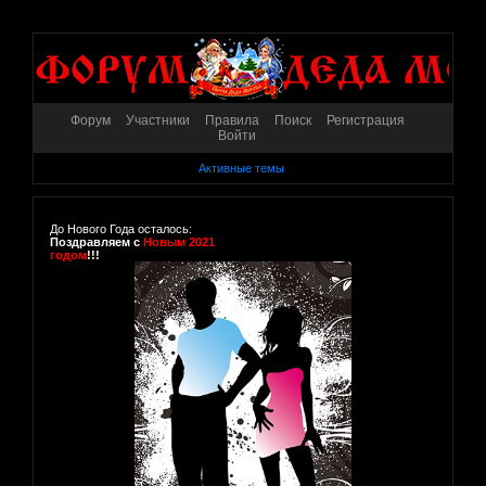
Форум
Участники
Правила
Поиск
Регистрация
Войти
Активные темы
До Нового Года осталось:
Поздравляем с
Новым 2021
годом
!!!