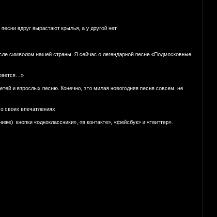
 песни вдруг вырастают крылья, а у другой нет.
ысле символом нашей страны. Я сейчас о легендарной песне «Подмосковные
зовется…»
детей и взрослых песню. Конечно, это милая новогодняя песня совсем не
о своих впечатлениях.
же) кнопки «одноклассники», «в контакте», «фейсбук» и «твиттер».