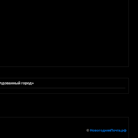
олдованный город»
©
НовогодняяПочта.рф