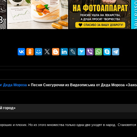
г Деда Мороза
»
Песня Снегурочки из Видеописьма от Деда Мороза «Зак
й город»
ороших и плохих. Но из этого множества только одна-две уходят в народ. Становятс