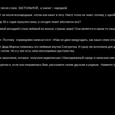
 песня стала ЗАСТОЛЬНОЙ, а значит – народной.
т ли песня всенародным хитом или канет в лету. Никто точно не знает, почему у одной
е 30-х годов прошлого века, и сегодня знают абсолютно все?
ивой мелодией стала любимой во многих странах мира? Она является в каком-то см
у». Поэтому справедливо написал поэт: «Нам не дано предугадать, как наше слово от
т Деда Мороза появилась его любимая внучка Снегурочка. И сразу же исполнила для 
 хитом. Но и у нее есть свои неоспоримые достоинства.
и заказчиков, которые получили видеописьмо «Заколдованный город» и написали нам 
очки и, если она понравилась Вам, расскажите своим друзьям и родным. Нажмите (ни