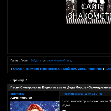
Привет, Гость!
Войдите
или
зарегистрируйтесь
.
»
ОчУмелые ручки! Творчество. Сделай сам. Фото. Photoshop/
»
Бло
Страница:
1
Песня Снегурочки из Видеописьма от Деда Мороза «Заколдованны
dedmoroz
Поделиться
2013-11-07 12:07:43
Администратор
Песен композиторы создают много. Х
радио.