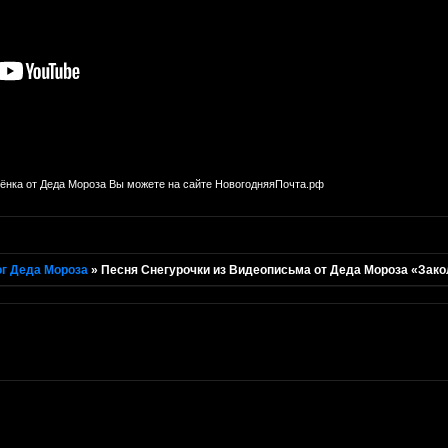
бёнка от Деда Мороза Вы можете на сайте НовогодняяПочта.рф
г Деда Мороза
»
Песня Снегурочки из Видеописьма от Деда Мороза «Зак