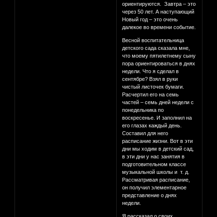
ориентируются. Завтра – это
через 50 лет. А наступающий
Новый год – это очень
далекое во времени событие.
Весной воспитательница
детского сада сказала мне,
что моему пятилетнему сыну
пора ориентироваться в днях
недели. Что я сделал в
сентябре? Взял в руки
чистый листочек бумаги.
Расчертил его на семь
частей – семь дней недели с
понедельника по
воскресенье. И заполнил на
его глазах каждый день.
Составил для него
расписание жизни. Вот в эти
дни мы ходим в детский сад,
в эти дни у нас занятия в
подготовительном классе
музыкальной школы и т. д.
Рассматривая расписание,
он получил элементарное
представление о днях
недели.
Я рассказал о своих