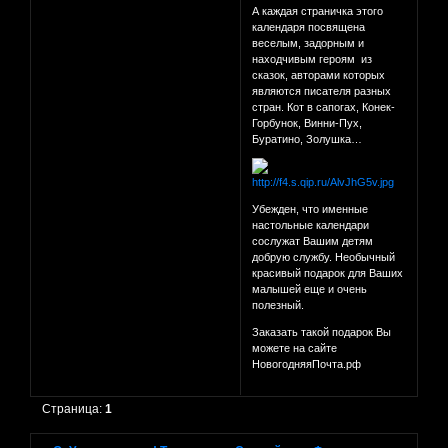
А каждая страничка этого
календаря посвящена
веселым, задорным и
находчивым героям из
сказок, авторами которых
являются писателя разных
стран. Кот в сапогах, Конек-
Горбунок, Винни-Пух,
Буратино, Золушка…
Убежден, что именные
настольные календари
сослужат Вашим детям
добрую службу. Необычный
красивый подарок для Ваших
малышей еще и очень
полезный.
Заказать такой подарок Вы
можете на сайте
НовогодняяПочта.рф
Страница:
1