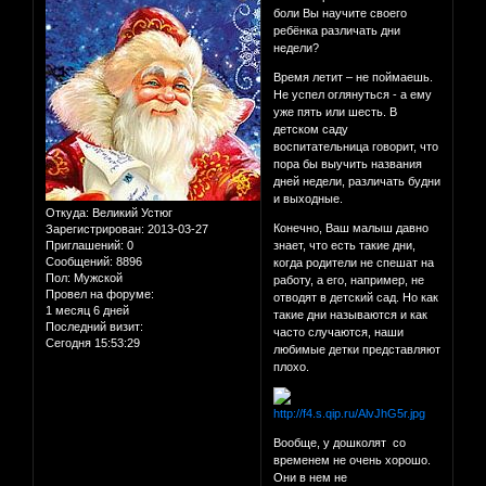
боли Вы научите своего
ребёнка различать дни
недели?
Время летит – не поймаешь.
Не успел оглянуться - а ему
уже пять или шесть. В
детском саду
воспитательница говорит, что
пора бы выучить названия
дней недели, различать будни
и выходные.
Откуда:
Великий Устюг
Конечно, Ваш малыш давно
Зарегистрирован
: 2013-03-27
Приглашений:
0
знает, что есть такие дни,
Сообщений:
8896
когда родители не спешат на
Пол:
Мужской
работу, а его, например, не
Провел на форуме:
отводят в детский сад. Но как
1 месяц 6 дней
такие дни называются и как
Последний визит:
часто случаются, наши
Сегодня 15:53:29
любимые детки представляют
плохо.
Вообще, у дошколят со
временем не очень хорошо.
Они в нем не