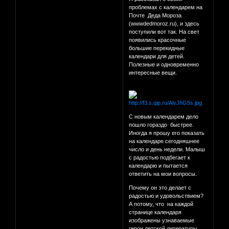
проблемах с календарем на
Почте Деда Мороза
(wwwdedmoroz.ru), и здесь
поступили вот так. На свет
появились красочные
большие перекидные
календари для детей.
Полезные и одновременно
интересные вещи.
С новым календарем дело
пошло гораздо быстрее.
Иногда я прошу его показать
на календаре сегодняшнее
число и день недели. Малыш
с радостью подбегает к
календарю и пытается
ответить на мои вопросы.
Почему он это делает с
радостью и удовольствием?
А потому, что на каждой
странице календаря
изображены узнаваемые
герои детской литературы.