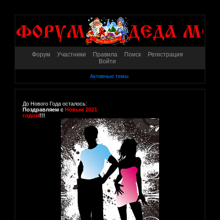
Форум
Участники
Правила
Поиск
Регистрация
Войти
Активные темы
До Нового Года осталось:
Поздравляем с
Новым 2021
годом
!!!