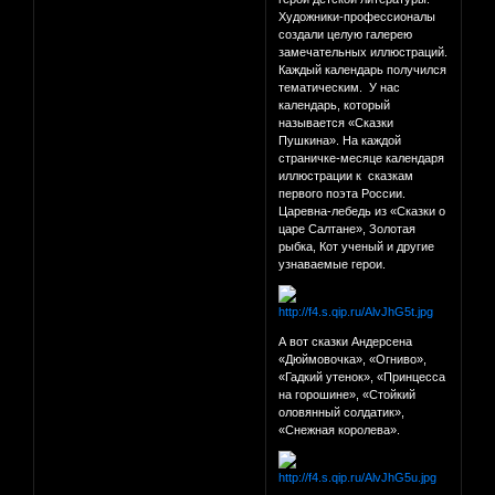
Художники-профессионалы
создали целую галерею
замечательных иллюстраций.
Каждый календарь получился
тематическим. У нас
календарь, который
называется «Сказки
Пушкина». На каждой
страничке-месяце календаря
иллюстрации к сказкам
первого поэта России.
Царевна-лебедь из «Сказки о
царе Салтане», Золотая
рыбка, Кот ученый и другие
узнаваемые герои.
А вот сказки Андерсена
«Дюймовочка», «Огниво»,
«Гадкий утенок», «Принцесса
на горошине», «Стойкий
оловянный солдатик»,
«Снежная королева».