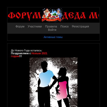
Форум
Участники
Правила
Поиск
Регистрация
Войти
Активные темы
До Нового Года осталось:
Поздравляем с
Новым 2021
годом
!!!