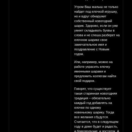
Утром Ваш малыш не только
найдет под елочкой игрушку,
но и вдруг обнаружит
собственный новогодний
шарик. Здорово, если он уже
умеет складывать буквы в
слова и не спеша разберет на
елочном шарике свое
замечательное имя и
поздравление с Новым
годом.
Или, например, можно на
работе украсить елочку
именными шарами и
предложить коллегам найти
свой подарок.
Говорят, что существует
такая старинная новогодняя
традиция – обязательно
каждый год добавлять на
елочке по одному
новенькому шарику. Тогда
все желания сбудутся.
Считается, что в следующем
году в доме будет и радость,
и благополучие, и достаток. А