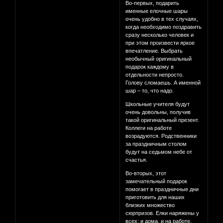
Во-первых, подарить
именные елочные шары
очень удобно в тех случаях,
когда необходимо поздравить
сразу несколько человек и
при этом произвести яркое
впечатление. Выбрать
необычный оригинальный
подарок каждому в
отдельности непросто.
Голову сломаешь. А именной
шар – то, что надо.
Школьные учителя будут
очень довольны, получив
такой оригинальный презент.
Коллеги на работе
возрадуются. Родственники
за праздничным столом
будут на седьмом небе от
счастья.
Во-вторых, этот
замечательный подарок
помогает в праздничные дни
приготовить для наших
близких множество
сюрпризов. Елки наряжены у
всех: и дома, и на работе.