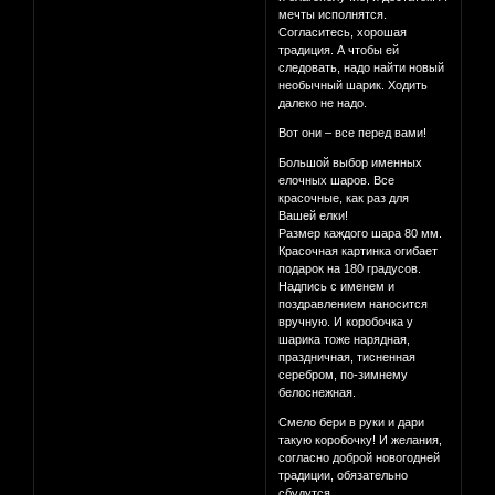
мечты исполнятся.
Согласитесь, хорошая
традиция. А чтобы ей
следовать, надо найти новый
необычный шарик. Ходить
далеко не надо.
Вот они – все перед вами!
Большой выбор именных
елочных шаров. Все
красочные, как раз для
Вашей елки!
Размер каждого шара 80 мм.
Красочная картинка огибает
подарок на 180 градусов.
Надпись с именем и
поздравлением наносится
вручную. И коробочка у
шарика тоже нарядная,
праздничная, тисненная
серебром, по-зимнему
белоснежная.
Смело бери в руки и дари
такую коробочку! И желания,
согласно доброй новогодней
традиции, обязательно
сбудутся.