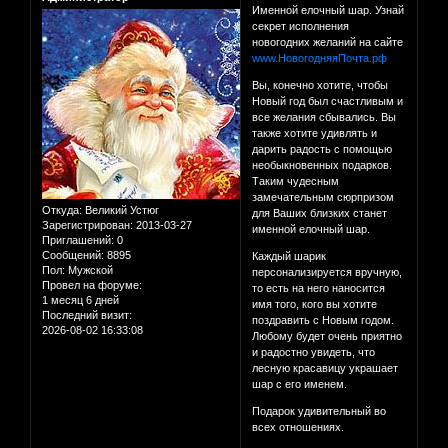
Именной елочный шар. Узнай
секрет исполнения
новогодних желаний на сайте
www.НовогодняяПочта.рф
Вы, конечно хотите, чтобы
Новый год был счастливым и
все желания сбывались. Вы
также хотите удивлять и
дарить радость с помощью
необыкновенных подарков.
Таким чудесным
замечательным сюрпризом
Откуда:
Великий Устюг
для Ваших близких станет
Зарегистрирован
: 2013-03-27
именной елочный шар.
Приглашений:
0
Сообщений:
8895
Каждый шарик
Пол:
Мужской
персонализируется вручную,
Провел на форуме:
то есть на него наносится
1 месяц 6 дней
имя того, кого вы хотите
Последний визит:
поздравить с Новым годом.
2026-08-02 16:33:08
Любому будет очень приятно
и радостно увидеть, что
лесную красавицу украшает
шар с его именем.
Подарок удивительный во
всех отношениях.