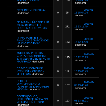
«ПО-СЕЛЯНСКИ»
0
123
17 14:48:24
dedmoroz
dedmoroz
2020-01-
ПРЯНИКИ «НЕЖЕНКА»!
0
95
16 15:04:04
dedmoroz
dedmoroz
ГЕНИАЛЬНЫЙ СЛОЕНЫЙ
2020-01-
САЛАТИК ИЗ ОЧЕНЬ
0
271
15 13:11:40
ПРОСТЫХ ПРОДУКТОВ
dedmoroz
dedmoroz
ПРИГОТОВЬТЕ ЭТО
2020-01-
ЛИМОННОЕ ПИРОЖНОЕ
0
173
14 12:40:09
НА СКОРУЮ РУКУ
dedmoroz
dedmoroz
МЯСО ЖАРИТСЯ ЗА
2020-01-
СЧИТАННЫЕ МИНУТЫ,
0
175
13 12:25:25
БЛАГОДАРЯ СЕКРЕТНОМУ
dedmoroz
МАРИНАДУ
dedmoroz
САЛАТ С КОПЧЕНОЙ
2020-01-
КУРИЦЕЙ И СВЕКЛОЙ
0
117
10 15:06:45
«ГЕНЕРАЛ»
dedmoroz
dedmoroz
РЕЦЕПТ
2020-01-
ОРИГИНАЛЬНОГО
0
107
09 13:46:40
ГАРНИРА ИЗ КАРТОФЕЛЯ
dedmoroz
«РОЗЫ»
dedmoroz
БЕСПОДОБНОЕ,
2020-01-
НЕЖНЕЙШЕЕ КАРПАЧЧО
0
123
08 13:48:01
ИЗ КУРИНОЙ ГРУДКИ
dedmoroz
dedmoroz