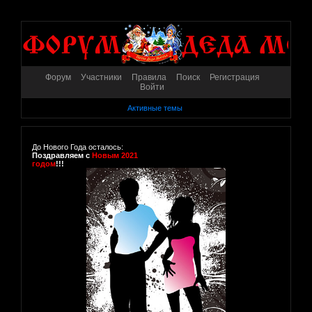
Форум
Участники
Правила
Поиск
Регистрация
Войти
Активные темы
До Нового Года осталось:
Поздравляем с
Новым 2021
годом
!!!