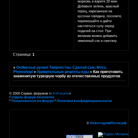
морковь и варите 20 мин.
Добавьте зелень, красный
перец, нарезанную на
кусочки говядину, посолите,
перемешайте и дайте
настояться супу перед
подачей на стол. При
желании можно добавить
лимонный сок и сметану.
Страница:
1
»
ОчУмелые ручки! Творчество. Сделай сам. Фото.
Photoshop/
»
Удивительные рецепты еды
»
Как приготовить
знаменитую турецкую чорбу из отечественных продуктов
© 2000 Сервис форумов «
LiFeForums
»
Создать форум бесплатно
*
Пожаловаться на форум
*
Политика конфиденциальности
©
НовогодняяПочта.рф