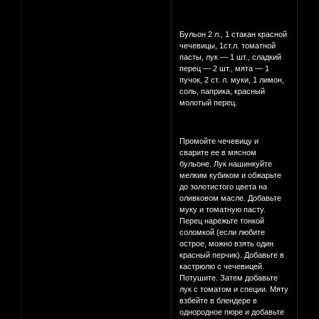
Бульон 2 л., 1 стакан красной
чечевицы, 1ст.л. томатной
пасты, лук — 1 шт., сладкий
перец — 2 шт., мята — 1
пучок, 2 ст. л. муки, 1 лимон,
соль, паприка, красный
молотый перец.
Промойте чечевицу и
сварите ее в мясном
бульоне. Лук нашинкуйте
мелким кубиком и обжарьте
до золотистого цвета на
оливковом масле. Добавьте
муку и томатную пасту.
Перец нарежьте тонкой
соломкой (если любите
острое, можно взять один
красный перчик). Добавьте в
кастрюлю с чечевицей.
Потушите. Затем добавьте
лук с томатом и специи. Мяту
взбейте в блендере в
однородное пюре и добавьте