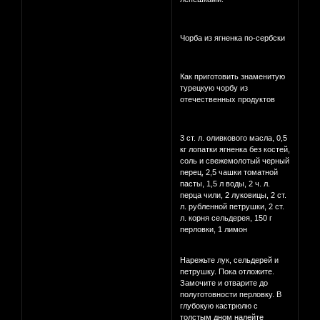
Чорба из ягненка по-сербски
Как приготовить знаменитую
турецкую чорбу из
отечественных продуктов
3 ст. л. оливкового масла, 0,5
кг лопатки ягненка без костей,
соль и свежемолотый черный
перец, 2,5 чашки томатной
пасты, 1,5 л воды, 2 ч. л.
перца чили, 2 луковицы, 2 ст.
л. рубленной петрушки, 2 ст.
л. корня сельдерея, 150 г
перловки, 1 лимон
Нарежьте лук, сельдерей и
петрушку. Пока отложите.
Замочите и отварите до
полуготовности перловку. В
глубокую кастрюлю с
толстым дном налейте