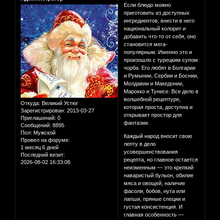
Если блюдо можно
приготовить из доступных
ингредиентов, внести в него
национальный колорит и
добавить что-то от себя, оно
становится мега-
популярным. Именно это и
произошло с турецким супом
чорба. Его любят в Болгарии
и Румынии, Сербии и Боснии,
Молдавии и Македонии,
Марокко и Тунисе. Все дело в
волшебной рецептуре,
Откуда:
Великий Устюг
которая проста, доступна и
Зарегистрирован
: 2013-03-27
открывает простор для
Приглашений:
0
фантазии.
Сообщений:
8895
Пол:
Мужской
Каждый народ вносит свою
Провел на форуме:
лепту в дело
1 месяц 6 дней
усовершенствования
Последний визит:
рецепта, но главное остается
2026-08-02 16:33:08
неизменным — это крепкий
наваристый бульон, обилие
мяса и овощей, наличие
фасоли, бобов, нута или
лапши, пряные специи и
густая консистенция. И
главная особенность —