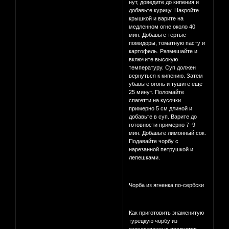
нут, доведите до кипения и
добавьте курицу. Накройте
крышкой и варите на
медленном огне около 40
мин. Добавьте тертые
помидоры, томатную пасту и
картофель. Размешайте и
включите высокую
температуру. Суп должен
вернуться к кипению. Затем
убавьте огонь и тушите еще
25 минут. Поломайте
спагетти на кусочки
примерно 5 см длиной и
добавьте в суп. Варите до
готовности примерно 7–9
мин. Добавьте лимонный сок.
Подавайте чорбу с
нарезанной петрушкой и
лепешками.
Чорба из ягненка по-сербски
Как приготовить знаменитую
турецкую чорбу из