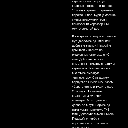
куркуму, соль, перец и
шафран. Готовьте в течение
10 минут, время от времени
перемешивая. Курица должна
слегка подрумяниться и
приобрести характерный
желто-золотой цвет.
В кастрюлю с водой положите
нут, доведите до кипения и
добавьте курицу. Накройте
крышкой и варите на
медленном огне около 40
мин. Добавьте тертые
помидоры, томатную пасту и
картофель. Размешайте и
включите высокую
температуру. Суп должен
вернуться к кипению. Затем
убавьте огонь и тушите еще
25 минут. Поломайте
спагетти на кусочки
примерно 5 см длиной и
добавьте в суп. Варите до
готовности примерно 7–9
мин. Добавьте лимонный сок.
Подавайте чорбу с
нарезанной петрушкой и
лепешками.