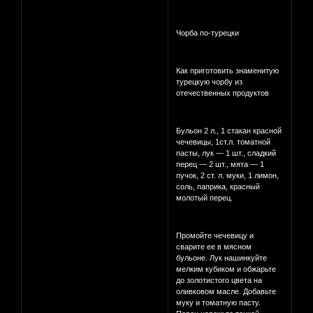
Чорба по-турецки
Как приготовить знаменитую
турецкую чорбу из
отечественных продуктов
Бульон 2 л., 1 стакан красной
чечевицы, 1ст.л. томатной
пасты, лук — 1 шт., сладкий
перец — 2 шт., мята — 1
пучок, 2 ст. л. муки, 1 лимон,
соль, паприка, красный
молотый перец.
Промойте чечевицу и
сварите ее в мясном
бульоне. Лук нашинкуйте
мелким кубиком и обжарьте
до золотистого цвета на
оливковом масле. Добавьте
муку и томатную пасту.