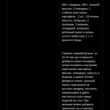
500 г говядины, 300 г. зеленой
фасоли, 2 помидора, 1
стебель лука-порея,
картофель - 2 шт., 1/4 кочана
капусты, петрушка, 2
луковицы, 1 морковь,
сельдерей, петрушка,
рубленый укроп и зелень
сухого любистока, 1 ч. л.
красного перца.
Сварите говяжий бульон, за
10-15 мин до готовности
добавьте корни сельдерея,
затем положите в кастрюлю
нарезанные картофель,
фасоль, помидоры, капусту и
морковь и варите 20 мин.
Добавьте зелень, красный
перец, нарезанную на
кусочки говядину, посолите,
перемешайте и дайте
настояться супу перед
подачей на стол. При
желании можно добавить
лимонный сок и сметану.