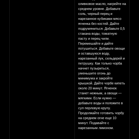
оливковое масло, нагрейте на
среднем уровне. Добавьте
соль, черный перец и
нарезанное кубиками мясо
ягненка без костей. Дайте
подрумяниться. Добавьте 0,5
стакана воды, томатную
пасту и перец чили.
Перемешайте и дайте
потушиться. Добавьте овощи
и оставшуюся воду,
нарезанный лук, сельдерей и
петрушку. Как только чорба
начнет пузыриться,
уменьшите огонь до
минимума и закройте
крышкой. Дайте чорбе кипеть
около 20 минут. Ягненок
станет нежным, а овощи —
мягкими. Если нужно —
добавьте воды и положите в
суп перловую крупу.
Продолжайте готовить чорбу
на среднем огне еще 10
минут. Подавайте с
нарезанным лимоном.