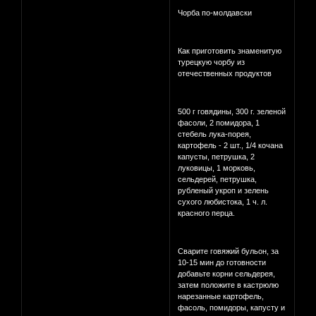
Чорба по-молдавски
Как приготовить знаменитую
турецкую чорбу из
отечественных продуктов
500 г говядины, 300 г. зеленой
фасоли, 2 помидора, 1
стебель лука-порея,
картофель - 2 шт., 1/4 кочана
капусты, петрушка, 2
луковицы, 1 морковь,
сельдерей, петрушка,
рубленый укроп и зелень
сухого любистока, 1 ч. л.
красного перца.
Сварите говяжий бульон, за
10-15 мин до готовности
добавьте корни сельдерея,
затем положите в кастрюлю
нарезанные картофель,
фасоль, помидоры, капусту и