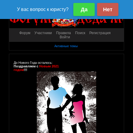
Форум
Участники
Правила
Поиск
Регистрация
Войти
Активные темы
До Нового Года осталось:
Поздравляем с
Новым 2021
годом
!!!