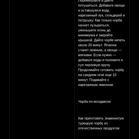
Перемешайте и дайте
потушиться. Добавьте овощи
и оставшуюся воду,
нарезанный лук, сельдерей и
петрушку. Как только чорба
начнет пузыриться,
уменьшите огонь до
минимума и закройте
крышкой. Дайте чорбе кипеть
около 20 минут. Ягненок
станет нежным, а овощи —
мягкими. Если нужно —
добавьте воды и положите в
суп перловую крупу.
Продолжайте готовить чорбу
на среднем огне еще 10
минут. Подавайте с
нарезанным лимоном.
Чорба по-молдавски
Как приготовить знаменитую
турецкую чорбу из
отечественных продуктов