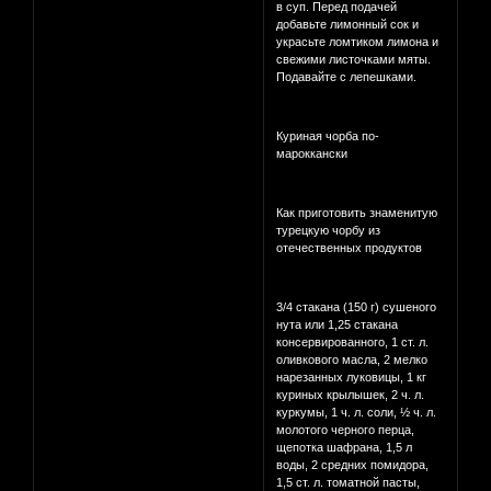
в суп. Перед подачей
добавьте лимонный сок и
украсьте ломтиком лимона и
свежими листочками мяты.
Подавайте с лепешками.
Куриная чорба по-
мароккански
Как приготовить знаменитую
турецкую чорбу из
отечественных продуктов
3/4 стакана (150 г) сушеного
нута или 1,25 стакана
консервированного, 1 ст. л.
оливкового масла, 2 мелко
нарезанных луковицы, 1 кг
куриных крылышек, 2 ч. л.
куркумы, 1 ч. л. соли, ½ ч. л.
молотого черного перца,
щепотка шафрана, 1,5 л
воды, 2 средних помидора,
1,5 ст. л. томатной пасты,