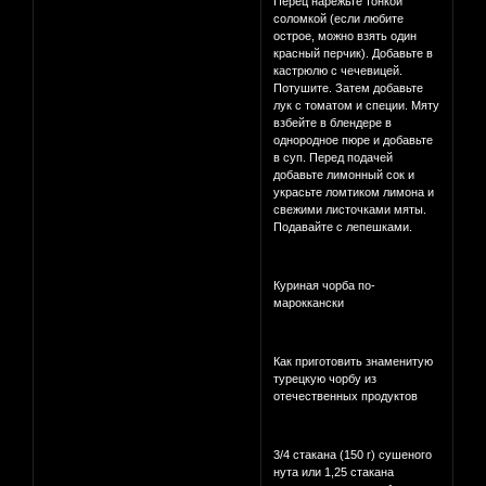
Перец нарежьте тонкой
соломкой (если любите
острое, можно взять один
красный перчик). Добавьте в
кастрюлю с чечевицей.
Потушите. Затем добавьте
лук с томатом и специи. Мяту
взбейте в блендере в
однородное пюре и добавьте
в суп. Перед подачей
добавьте лимонный сок и
украсьте ломтиком лимона и
свежими листочками мяты.
Подавайте с лепешками.
Куриная чорба по-
мароккански
Как приготовить знаменитую
турецкую чорбу из
отечественных продуктов
3/4 стакана (150 г) сушеного
нута или 1,25 стакана