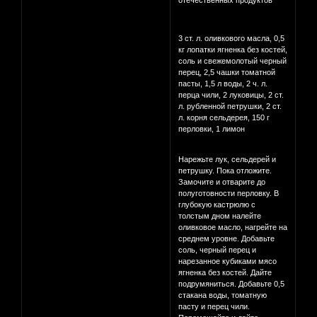
отечественных продуктов
3 ст. л. оливкового масла, 0,5
кг лопатки ягненка без костей,
соль и свежемолотый черный
перец, 2,5 чашки томатной
пасты, 1,5 л воды, 2 ч. л.
перца чили, 2 луковицы, 2 ст.
л. рубленной петрушки, 2 ст.
л. корня сельдерея, 150 г
перловки, 1 лимон
Нарежьте лук, сельдерей и
петрушку. Пока отложите.
Замочите и отварите до
полуготовности перловку. В
глубокую кастрюлю с
толстым дном налейте
оливковое масло, нагрейте на
среднем уровне. Добавьте
соль, черный перец и
нарезанное кубиками мясо
ягненка без костей. Дайте
подрумяниться. Добавьте 0,5
стакана воды, томатную
пасту и перец чили.