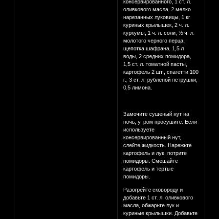
консервированного, 1 ст. л.
оливкового масла, 2 мелко
нарезанных луковицы, 1 кг
куриных крылышек, 2 ч. л.
куркумы, 1 ч. л. соли, ½ ч. л.
молотого черного перца,
щепотка шафрана, 1,5 л
воды, 2 средних помидора,
1,5 ст. л. томатной пасты,
картофель 2 шт., спагетти 100
г., 3 ст. л. рубленой петрушки,
0,5 лимона.
Замочите сушеный нут на
ночь, утром просушите. Если
используете
консервированный нут,
слейте жидкость. Нарежьте
картофель и лук, потрите
помидоры. Смешайте
картофель и тертые
помидоры.
Разогрейте сковороду и
добавьте 1 ст. л. оливкового
масла, обжарьте лук и
куриные крылышки. Добавьте