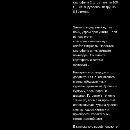
картофель 2 шт., спагетти 100
г., 3 ст. л. рубленой петрушки,
0,5 лимона.
Замочите сушеный нут на
ночь, утром просушите. Если
используете
консервированный нут,
слейте жидкость. Нарежьте
картофель и лук, потрите
помидоры. Смешайте
картофель и тертые
помидоры.
Разогрейте сковороду и
добавьте 1 ст. л. оливкового
масла, обжарьте лук и
куриные крылышки. Добавьте
куркуму, соль, перец и
шафран. Готовьте в течение
10 минут, время от времени
перемешивая. Курица должна
слегка подрумяниться и
приобрести характерный
желто-золотой цвет.
В кастрюлю с водой положите