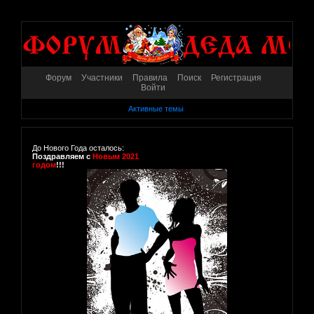
Форум
Участники
Правила
Поиск
Регистрация
Войти
Активные темы
До Нового Года осталось:
Поздравляем с
Новым 2021
годом
!!!