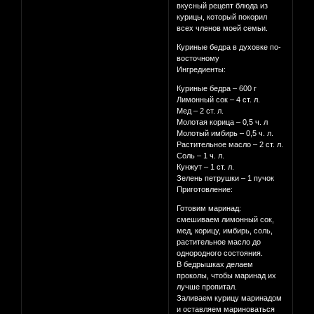
вкусный рецепт блюда из
курицы, который покорил
всех членов моей семьи.
Куриные бедра в духовке по-
восточному
Ингредиенты:
Куриные бедра – 600 г
Лимонный сок – 4 ст. л.
Мед – 2 ст. л.
Молотая корица – 0,5 ч. л
Молотый имбирь – 0,5 ч. л.
Растительное масло – 2 ст. л.
Соль – 1 ч. л.
Кунжут – 1 ст. л.
Зелень петрушки – 1 пучок
Приготовление:
Готовим маринад:
смешиваем лимонный сок,
мед, корицу, имбирь, соль,
растительное масло до
однородного состояния.
В бедрышках делаем
проколы, чтобы маринад их
лучше пропитал.
Заливаем курицу маринадом
и оставляем мариноваться