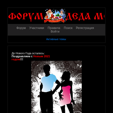
Форум
Участники
Правила
Поиск
Регистрация
Войти
Активные темы
До Нового Года осталось:
Поздравляем с
Новым 2021
годом
!!!