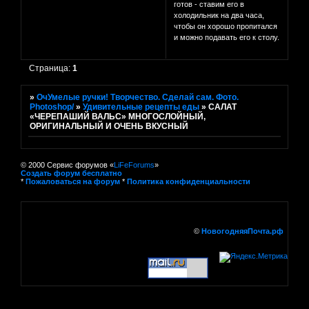
готов - ставим его в
холодильник на два часа,
чтобы он хорошо пропитался
и можно подавать его к столу.
Страница:
1
»
ОчУмелые ручки! Творчество. Сделай сам. Фото.
Photoshop/
»
Удивительные рецепты еды
»
САЛАТ
«ЧЕРЕПАШИЙ ВАЛЬС» МНОГОСЛОЙНЫЙ,
ОРИГИНАЛЬНЫЙ И ОЧЕНЬ ВКУСНЫЙ
© 2000 Сервис форумов «
LiFeForums
»
Создать форум бесплатно
*
Пожаловаться на форум
*
Политика конфиденциальности
©
НовогодняяПочта.рф