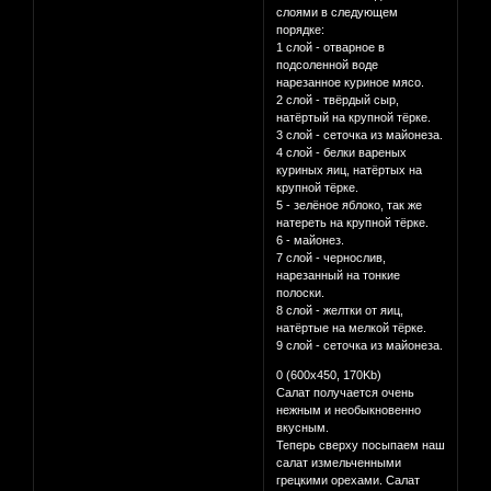
слоями в следующем
порядке:
1 слой - отварное в
подсоленной воде
нарезанное куриное мясо.
2 слой - твёрдый сыр,
натёртый на крупной тёрке.
3 слой - сеточка из майонеза.
4 слой - белки вареных
куриных яиц, натёртых на
крупной тёрке.
5 - зелёное яблоко, так же
натереть на крупной тёрке.
6 - майонез.
7 слой - чернослив,
нарезанный на тонкие
полоски.
8 слой - желтки от яиц,
натёртые на мелкой тёрке.
9 слой - сеточка из майонеза.
0 (600x450, 170Kb)
Салат получается очень
нежным и необыкновенно
вкусным.
Теперь сверху посыпаем наш
салат измельченными
грецкими орехами. Салат