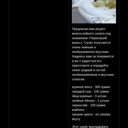
Предлагаю вам рецепт
многослойного салата под
названием «Черепаший
вальс». Салат получается
очень нежным и
необыкновенно вкусным.
Надеюсь вам он понравится
и вы с радостью его
приготовите и порадуйте
своих родный и гостей
необыкновенным и вкусным
салатом.
куриное мясо - 300 грамм
твёрдый сыр - 100 грамм
яйца куриные - 3 штуки
зелёное яблоко - 1 штука
чернослив - 100 грамм
майонез
грецкие орехи - по своему
вкусу
Этот салат выкладывать