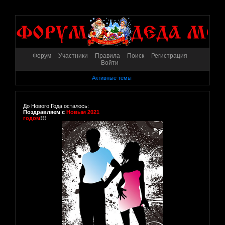
Форум
Участники
Правила
Поиск
Регистрация
Войти
Активные темы
До Нового Года осталось:
Поздравляем с
Новым 2021
годом
!!!