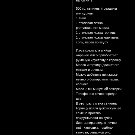
напомнить.
500 гр. свинины (говядины
или курицы)
1 яйцо
1 столовая ложка
растительного масла
1 столовая ложка горчицы
1 столовая ложка крахмала
соль, перец по вкусу
Из-за крахмала и яйца
жареное мясо приобретает
румяную хрустящую корочку.
Масло и горчица делают его
мягким и сочным.
Можно добавить при жарке
немного болгарского перца,
чеснока.
Мясо 7-ми минутной обжарки.
Телефон не точно передал
цвет...
В этот раз у меня свинина.
Горчицу взяла дижонскую, её
семена приятно
похрустывают на зубах.
Для гарнира сюда отлично
идёт картошка, тушёная
капуста, отварной рис,