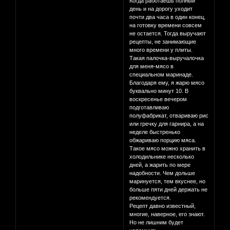
Когда работаешь полный
день и на дорогу уходит
почти два часа в один конец,
на готовку времени совсем
не остается. Тогда выручают
рецепты, не занимающие
много времени у плиты.
Такая палочка-выручалочка
для меня-мясо в
специальном маринаде.
Благодаря ему, я жарю мясо
буквально минут 10. В
воскресенье вечером
подготавливаю
полуфабрикат, отвариваю рис
или гречку для гарнира, а на
неделе быстренько
обжариваю порцию мяса.
Такое мясо можно хранить в
холодильнике несколько
дней, а жарить по мере
надобности. Чем дольше
маринуется, тем вкуснее, но
больше пяти дней держать не
рекомендуется.
Рецепт давно известный,
многие, наверное, его знают.
Но не лишним будет