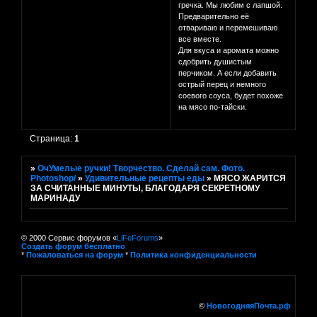
гречка. Мы любим с лапшой.
Предварительно её
отвариваю и перемешиваю
все вместе.
Для вкуса и аромата можно
сдобрить душистым
перчиком. А если добавить
острый перец и немного
соевого соуса, будет похоже
на мясо по-тайски.
Страница:
1
»
ОчУмелые ручки! Творчество. Сделай сам. Фото.
Photoshop/
»
Удивительные рецепты еды
»
МЯСО ЖАРИТСЯ
ЗА СЧИТАННЫЕ МИНУТЫ, БЛАГОДАРЯ СЕКРЕТНОМУ
МАРИНАДУ
© 2000 Сервис форумов «
LiFeForums
»
Создать форум бесплатно
*
Пожаловаться на форум
*
Политика конфиденциальности
©
НовогодняяПочта.рф