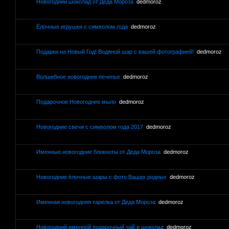
Новогодний шоколад от Деда Мороза
dedmoroz
Ёлочные игрушки с символом года
dedmoroz
Подарки на Новый Год! Водяной шар с вашей фотографией!
dedmoroz
Волшебное новогоднее печенье
dedmoroz
Подарочное Новогоднее мыло
dedmoroz
Новогодние свечи с символом года 2017
dedmoroz
Именные новогодние блокноты от Деда Мороза
dedmoroz
Новогодние ёлочные шары с фото Ваших родных
dedmoroz
Именная новогодняя тарелка от Деда Мороза
dedmoroz
Новогодний именной подарочный чай и шоколад
dedmoroz