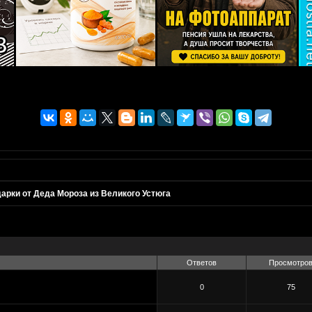
арки от Деда Мороза из Великого Устюга
Ответов
Просмотро
0
75