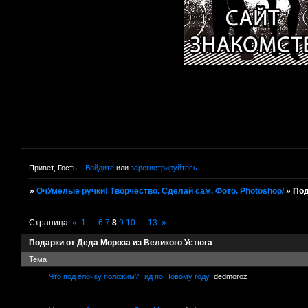
Привет, Гость!
Войдите
или
зарегистрируйтесь
.
»
ОчУмелые ручки! Творчество. Сделай сам. Фото. Photoshop/
»
Под
Страница:
«
1
…
6
7
8
9
10
…
13
»
Подарки от Деда Мороза из Великого Устюга
Тема
Что под ёлочку положим? Гид по Новому году
dedmoroz