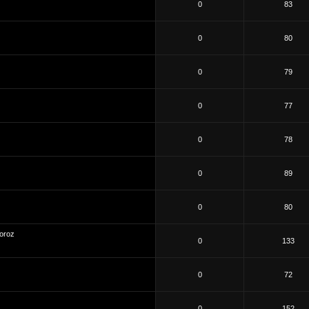
0
83
0
80
0
79
0
77
0
78
0
89
0
80
oroz
0
133
0
72
0
152