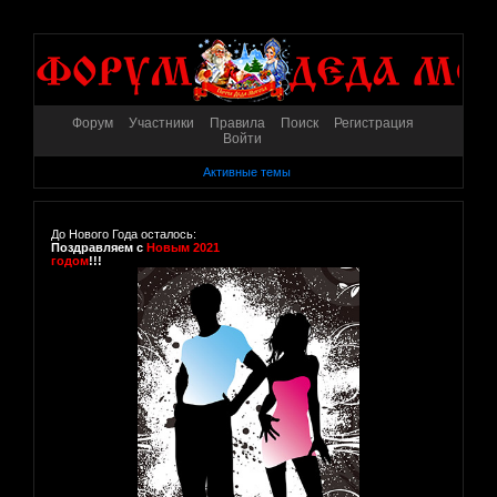
Форум
Участники
Правила
Поиск
Регистрация
Войти
Активные темы
До Нового Года осталось:
Поздравляем с
Новым 2021
годом
!!!