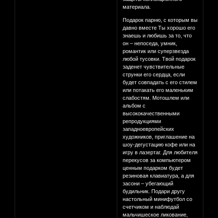
материала.
Подарок парню, с которым вы
давно вместе Ты хорошо его
знаешь и любишь за то, что
он – непоседа, умник,
романтик или суперзвезда
любой тусовки. Твой подарок
заденет чувствительные
струнки его сердца, если
будет совпадать с его стилем
или потакать его маленьким
слабостям. Мотошлем или
альбом с
высококачественными
репродукциями
западноевропейских
художников, приглашение на
шоу-дегустацию кофе или на
игру в лазертаг. Для любителя
перекусов за компьютером
ценным подарком будет
резиновая клавиатура, а для
засони – убегающий
будильник. Подари другу
настольный минифутбол со
счетчиком и наблюдай
мальчишеское ликование,