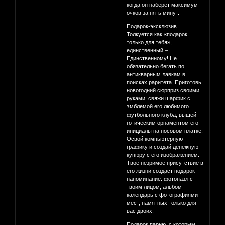
когда он наберет максимум
очков за пять минут.
Подарок-эксклюзив
Толкуется как «подарок
только для тебя»,
единственный –
Единственному! Не
обязательно бегать по
антикварным лавкам в
поисках раритета. Приготовь
новогодний сюрприз своими
руками: свяжи шарфик с
эмблемой его любимого
футбольного клуба, вышей
готическим орнаментом его
инициалы на носовом платке.
Освой компьютерную
графику и создай денежную
купюру с его изображением.
Твое незримое присутствие в
его жизни создаст подарок-
напоминание: фотопазл с
твоим лицом, альбом-
календарь с фотографиями
мест, памятных только для
вас двоих.
Подарок парню, с которым