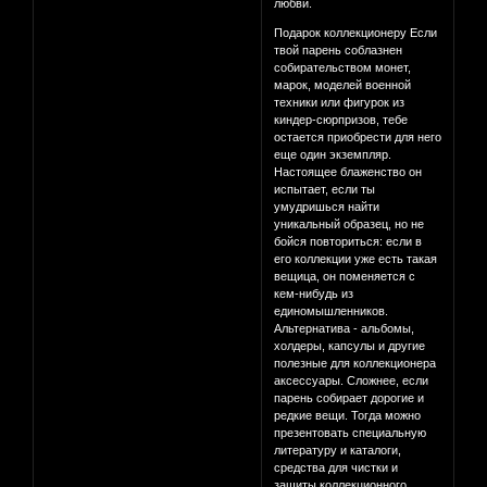
любви.
Подарок коллекционеру Если
твой парень соблазнен
собирательством монет,
марок, моделей военной
техники или фигурок из
киндер-сюрпризов, тебе
остается приобрести для него
еще один экземпляр.
Настоящее блаженство он
испытает, если ты
умудришься найти
уникальный образец, но не
бойся повториться: если в
его коллекции уже есть такая
вещица, он поменяется с
кем-нибудь из
единомышленников.
Альтернатива - альбомы,
холдеры, капсулы и другие
полезные для коллекционера
аксессуары. Сложнее, если
парень собирает дорогие и
редкие вещи. Тогда можно
презентовать специальную
литературу и каталоги,
средства для чистки и
защиты коллекционного