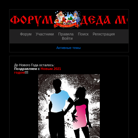
Форум
Участники
Правила
Поиск
Регистрация
Войти
Активные темы
До Нового Года осталось:
Поздравляем с
Новым 2021
годом
!!!