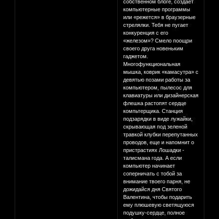
собственном блоге, создает
компьютерные программы
или «режется» в браузерные
стрелялки. Тебя не пугает
конкуренция с его
«железом»? Смело поощри
своего друга новеньким
гаджетом.
Многофункциональная
мышка, коврик «камасутра» с
девятью позами работы за
компьютером, пылесос для
клавиатуры или дизайнерская
флешка растопят сердце
компьтерщика. Станция
подзарядки в виде лужайки,
скрывающая под зеленой
травкой клубки перепутанных
проводов, еще и напомнит о
пристрастиях Лошадки -
талисмана года. А если
компьютер начинает
соперничать с тобой за
внимание твоего парня, не
дожидайся дня Святого
Валентина, чтобы подарить
ему плюшевую светящуюся
подушку-сердце, полное