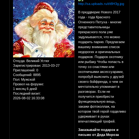
В преддверие Нового 2017
года - года Красного
Огненного Петуха - многие
представительницы
прекрасного пола уже
задумываются, что можно
подарить парню. Предлагаем
вашему вниманию список
недорогих и оригинальных
подарков. Подарок охотнику
Откуда:
Великий Устюг
или рыбаку Чтобы попасть в
Зарегистрирован
: 2013-03-27
точку со снастями или
Приглашений:
0
охотничьими аксессуарами,
Сообщений:
8895
попробуй выяснить у друзей
Пол:
Мужской
своего бойфренда, о чем он
Провел на форуме:
мечтательно упоминает в
1 месяц 6 дней
разговорах. Если не
Последний визит:
получится приобрести
2026-08-02 16:33:08
функциональную вещь,
закажи фотоколлаж, на
котором твой герой горделиво
удерживает в руках
впечатляющий трофей.
Заказывайте подарок и
письмо от Деда Мороза