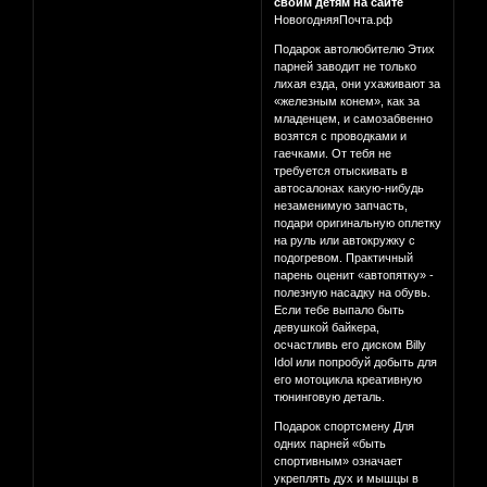
своим детям на сайте
НовогодняяПочта.рф
Подарок автолюбителю Этих
парней заводит не только
лихая езда, они ухаживают за
«железным конем», как за
младенцем, и самозабвенно
возятся с проводками и
гаечками. От тебя не
требуется отыскивать в
автосалонах какую-нибудь
незаменимую запчасть,
подари оригинальную оплетку
на руль или автокружку с
подогревом. Практичный
парень оценит «автопятку» -
полезную насадку на обувь.
Если тебе выпало быть
девушкой байкера,
осчастливь его диском Billy
Idol или попробуй добыть для
его мотоцикла креативную
тюнинговую деталь.
Подарок спортсмену Для
одних парней «быть
спортивным» означает
укреплять дух и мышцы в