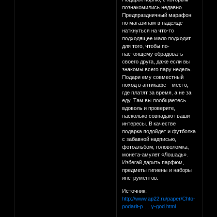
познакомились недавно
Предпраздничный марафон
по магазинам в надежде
наткнуться на что-то
подходящее мало подходит
для того, чтобы по-
настоящему обрадовать
своего друга, даже если вы
знакомы всего пару недель.
Подари ему совместный
поход в антикафе – место,
где платят за время, а не за
еду. Там вы пообщаетесь
вдоволь и проверите,
насколько совпадают ваши
интересы. В качестве
подарка подойдет и футболка
с забавной надписью,
фотоальбом, головоломка,
монета-амулет «Лошадь».
Избегай дарить парфюм,
предметы гигиены и наборы
инструментов.
Источник:
http://www.ap22.ru/paper/Chto-
podarit-p … y-god.html