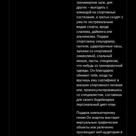
тренажерном зале, для
других – выходить с
командой на спортивные
состязания, а третьи сходят с
ума по экстремальным
видам спорта, вроде
слалома, дайвинга или
альпинизма. Подари
спортсмену секундомер,
гантели, ударопрочные часы,
запонки со спортивной
символикой, спальный
мешок, ласты, спецрюкзак,
что-нибудь из тренировочной
одежды. Он благодарно
обнимет тебя, когда ты
вручишь ему сертификат в
магазин спортивного питания
или, проконсультировавшись
со специалистом, составишь
для своего бодибилдера
персональный диет-план.
Подарок компьютерному
гению Он азартно мастерит
виртуальные графические
объекты или увлеченно
просвещает веб-аудиторию в