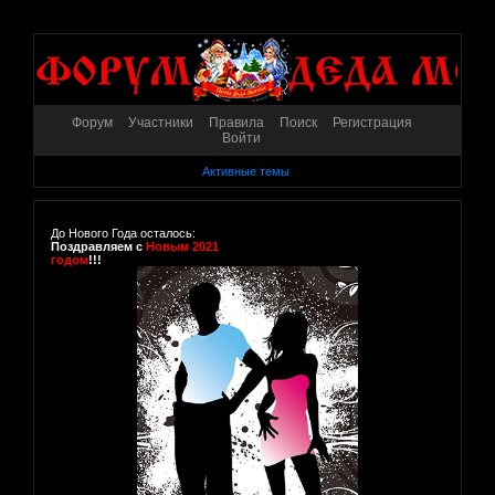
Форум
Участники
Правила
Поиск
Регистрация
Войти
Активные темы
До Нового Года осталось:
Поздравляем с
Новым 2021
годом
!!!