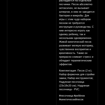
распадается на отдельные
песчинки. Песок абсолютно
нетоксичен, не вызывает
аллергии, в нем не заводятся
бактерии и микробы. Для
игры с этим чудо набором
песком не требуются
инструкции и руководства. С
ним интересно играть как
одному ребенку, так и
нескольким одновременно.
Живой кинетический песок
развивает мелкую моторику,
чувственное восприятие и
креативность. Также он
прекрасно снимает стресс и
обладает терапевтическим
эффектом.
Комплектация: Песок (2 кг);
Набор формочек для стройки
замка; Набор инструментов;
Надувная песочница
(23х18х20 см); Надувная
песочница - PVC.
#песочница #ребёнок
#кинетическийпесок