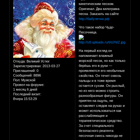
кинетическим песком.
Оригинал. Два килограма
песка. Заказать на сайте
http://бабулечки.рф
Что такое набор Чудо-
Песочница.
На первый взгляд он
напоминает влажный
морской песок, но как только
Откуда:
Великий Устюг
берёшь его в руки —
Зарегистрирован
: 2013-03-27
Приглашений:
0
проявляются его необычные
Сообщений:
8896
свойства. Он течет сквозь
Пол:
Мужской
пальцы и в тоже время
Провел на форуме:
остается сухим. Он рыхлый,
1 месяц 6 дней
но из него можно строить
Последний визит:
разнообразные фигуры. Он
Вчера 15:53:29
приятен на ощупь, не
оставляет следов на руках и
может использоваться как
расслабляющее и
терапевтическое средство.
За счет специального
безопасного реагента
песочная смесь никогда не