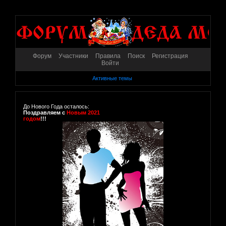
Форум
Участники
Правила
Поиск
Регистрация
Войти
Активные темы
До Нового Года осталось:
Поздравляем с
Новым 2021
годом
!!!