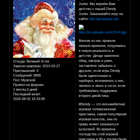
Junior. Мы вернём Вам
детство с нашей Dendy
Junior. Заказывайте игру на
сайте
http://денщиков.рф
Многие из нас провели
немало времени, погружаясь
в новую реальность в
детстве. Денди заменяло
обед, завтрак и ужин,
Откуда:
Великий Устюг
заставляло забывать о
Зарегистрирован
: 2013-03-27
Приглашений:
0
друзьях, если игры Dendy
Сообщений:
8895
были одиночными и,
Пол:
Мужской
наоборот, вспоминать о них,
Провел на форуме:
звонить и звать в гости, если
1 месяц 6 дней
требовалась поддержка
Последний визит:
второго джойстика.
2026-08-02 16:33:08
#Dendy — это восьмибитная
игровая телевизионная
приставка, самая популярная
игровая консоль, она по
праву может называться
культовой. Во времена
господства этой игровой
приставки в 90-х трудно было