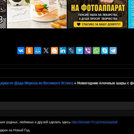
арки от Деда Мороза из Великого Устюга
»
Новогодние ёлочные шары с ф
ших родных, любимых и друзей сделать здесь
http://domain-rf.ru/christmasball
арок на Новый Год.