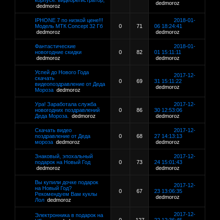
корпусе: видеорегистратор,
dedmoroz
dedmoroz
IPHONE 7 по низкой цене!!!
2018-01-
Модель МТК Concept 32 Гб
0
71
06 18:24:41
dedmoroz
dedmoroz
Фантастические
2018-01-
новогодние скидки
0
82
01 15:11:11
dedmoroz
dedmoroz
Успей до Нового Года
2017-12-
скачать
0
69
31 15:11:22
видеопоздравление от Деда
dedmoroz
Мороза
dedmoroz
Ура! Заработала служба
2017-12-
новогодних поздравлений
0
86
30 12:53:06
Деда Мороза.
dedmoroz
dedmoroz
Скачать видео
2017-12-
поздравление от Деда
0
68
27 14:13:13
мороза
dedmoroz
dedmoroz
Знаковый, эпохальный
2017-12-
подарок на Новый Год
0
73
24 15:01:43
dedmoroz
dedmoroz
Вы купили дочке подарок
2017-12-
на Новый Год?
0
67
23 13:06:35
Рекомендуем Вам куклы
dedmoroz
Лол
dedmoroz
2017-12-
Электронника в подарок на