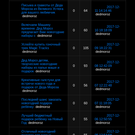
Письма и грамоты от Деда
2017-12-
Мороза из Великого Устюга
0
64
11 14:14:46
для вашего любимчик
dedmoroz
dedmoroz
Включаем Машину
2017-12-
времени. Дед Мороз
0
60
10 18:18:09
предлагает Вам новогодние
dedmoroz
наборы с
dedmoroz
Успейте купить гоночный
2017-12-
трек Magic Tracks
0
105
09 18:22:31
dedmoroz
dedmoroz
Дед Мороз детям,
2017-12-
творческие новогодние
0
93
08 12:42:09
наборы из папье маше и
dedmoroz
подарок
dedmoroz
Креативные галстуки для
2017-12-
встречи нового года и
0
56
07 12:22:48
подарок от Деда Мороза
dedmoroz
dedmoroz
Последний шанс заказать
2017-12-
новогодний подарок
0
60
07 11:18:05
ребёнку
dedmoroz
dedmoroz
Лучший бюджетный
2017-12-
подарок ребёнку на Новый
0
55
06 12:50:55
Год
dedmoroz
dedmoroz
Отличный новогодний
2017-12-