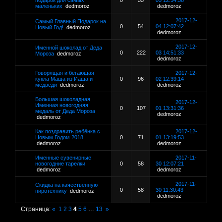
подарок для самых
0
55
05 12:54:58
маленьких
dedmoroz
dedmoroz
2017-12-
Самый Главный Подарок на
0
54
04 12:07:42
Новый Год!
dedmoroz
dedmoroz
2017-12-
Именной шоколад от Деда
0
222
03 14:51:33
Мороза
dedmoroz
dedmoroz
Говорящая и бегающая
2017-12-
кукла Маша из Иаша и
0
96
02 12:39:14
медведи
dedmoroz
dedmoroz
Большая шоколадная
2017-12-
Именная новогодняя
0
107
01 13:31:36
медаль от Деда Мороза
dedmoroz
dedmoroz
Как поздравить ребёнка с
2017-12-
Новым Годом 2018
0
71
01 13:19:53
dedmoroz
dedmoroz
Именные сувенирные
2017-11-
новогодние тарелки
0
58
30 12:07:21
dedmoroz
dedmoroz
2017-11-
Скидка на качественную
0
58
30 11:30:43
пиротехнику
dedmoroz
dedmoroz
Страница:
«
1
2
3
4
5
6
…
13
»