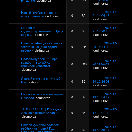
0
127
22 12:36:45
НГ детям
dedmoroz
dedmoroz
2017-12-
Новый год близко, но вы
0
69
21 14:04:46
ещё успеваете
dedmoroz
dedmoroz
Скачивай
2017-12-
видеопоздравление от Деда
0
68
21 12:20:10
Мороза
dedmoroz
dedmoroz
Планшет «Рисуй светом» -
2017-12-
такого вы ещё не дарили
0
144
20 14:44:03
ребёнку
dedmoroz
dedmoroz
Подарки куплены? Пора
2017-12-
позаботиться об их
0
106
20 11:59:43
красивой упаковке!
dedmoroz
dedmoroz
2017-12-
Сделай приятно на Новый
0
67
19 12:14:03
Год
dedmoroz
dedmoroz
2017-12-
Не заказывайте новогодний
0
87
18 13:54:12
шоколад
dedmoroz
dedmoroz
ТОЛЬКО СЕГОДНЯ скидка
2017-12-
20% на "Зимние забавы"
0
84
17 15:01:32
dedmoroz
dedmoroz
Просто чумовой подарок
2017-12-
ребёнку на Новый Год.
0
62
16 13:48:47