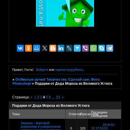
Привет, Гость!
Войдите
или
зарегистрируйтесь
.
»
ОчУмелые ручки! Творчество. Сделай сам. Фото.
Photoshop/
»
Подарки от Деда Мороза из Великого Устюга
Страница:
«
1
2
3
4
5
6
…
13
»
Подарки от Деда Мороза из Великого Устюга
Последнее
Тема
Ответов
Просмотров
сообщение
Зеркало - бортовой
2018-01-
компьютер в ультратонком
0
103
10 17:53:51