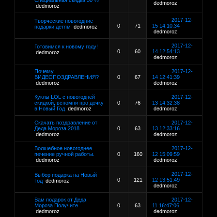
Специальная скидка 50 %
dedmoroz
dedmoroz
2017-12-
Творческие новогодние
0
71
15 14:10:34
подарки детям
dedmoroz
dedmoroz
2017-12-
Готовимся к новому году!
0
60
14 12:54:13
dedmoroz
dedmoroz
Почему
2017-12-
ВИДЕОПОЗДРАВЛЕНИЯ?
0
67
14 12:41:39
dedmoroz
dedmoroz
Куклы LOL с новогодней
2017-12-
скидкой, вспомни про дочку
0
76
13 14:32:38
в Новый Год
dedmoroz
dedmoroz
Скачать поздравление от
2017-12-
Деда Мороза 2018
0
63
13 12:33:16
dedmoroz
dedmoroz
Волшебное новогоднее
2017-12-
печение ручной работы.
0
160
12 15:09:59
dedmoroz
dedmoroz
2017-12-
Выбор подарка на Новый
0
121
12 13:51:49
Год
dedmoroz
dedmoroz
Вам подарок от Деда
2017-12-
Мороза Получите
0
63
11 16:47:06
dedmoroz
dedmoroz