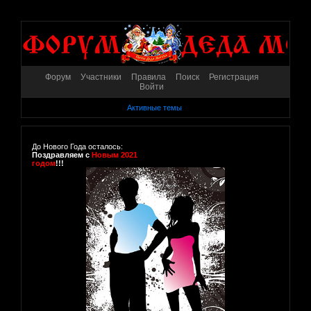
Форум
Участники
Правила
Поиск
Регистрация
Войти
Активные темы
До Нового Года осталось:
Поздравляем с
Новым 2021
годом
!!!