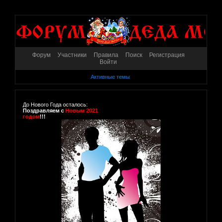
Форум
Участники
Правила
Поиск
Регистрация
Войти
Активные темы
До Нового Года осталось:
Поздравляем с
Новым 2021
годом
!!!