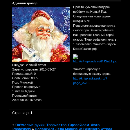
Администратор
Просто чумовой подарок
ребёнку на Новый Год.
Специальная новогодняя
скидка 50%
Персонализированная книга
сказок про Вашего ребёнка.
Ваш ребёнок главный герой
сказок. Типографская печать.
1 экземпляр. Заказать здесь
КнигаСказок.рф
Откуда:
Великий Устюг
Заказать пробную
Зарегистрирован
: 2013-03-27
Приглашений:
0
бесплатную сказку здесь
Сообщений:
8895
http://knigkaskazok.ru/?
Пол:
Мужской
page_id=16
Провел на форуме:
1 месяц 6 дней
Последний визит:
2026-08-02 16:33:08
Страница:
1
»
ОчУмелые ручки! Творчество. Сделай сам. Фото.
Photoshop/
»
Подарки от Деда Мороза из Великого Устюга