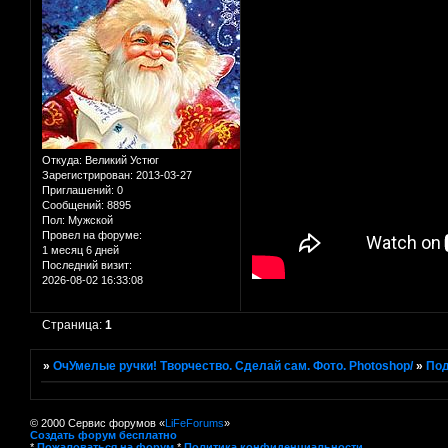
Откуда:
Великий Устюг
Зарегистрирован
: 2013-03-27
Приглашений:
0
Сообщений:
8895
Пол:
Мужской
Провел на форуме:
1 месяц 6 дней
Последний визит:
2026-08-02 16:33:08
Страница:
1
»
ОчУмелые ручки! Творчество. Сделай сам. Фото. Photoshop/
»
Под
© 2000 Сервис форумов «
LiFeForums
»
Создать форум бесплатно
*
Пожаловаться на форум
*
Политика конфиденциальности