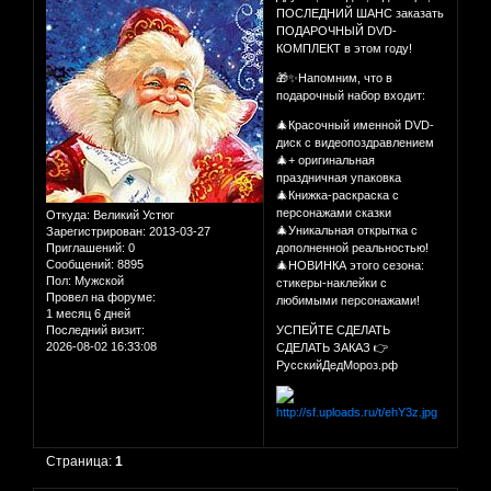
ПОСЛЕДНИЙ ШАНС заказать
ПОДАРОЧНЫЙ DVD-
КОМПЛЕКТ в этом году!
🎁✨Напомним, что в
подарочный набор входит:
🎄Красочный именной DVD-
диск с видеопоздравлением
🎄+ оригинальная
праздничная упаковка
🎄Книжка-раскраска с
персонажами сказки
Откуда:
Великий Устюг
🎄Уникальная открытка с
Зарегистрирован
: 2013-03-27
Приглашений:
0
дополненной реальностью!
Сообщений:
8895
🎄НОВИНКА этого сезона:
Пол:
Мужской
стикеры-наклейки с
Провел на форуме:
любимыми персонажами!
1 месяц 6 дней
Последний визит:
УСПЕЙТЕ СДЕЛАТЬ
2026-08-02 16:33:08
СДЕЛАТЬ ЗАКАЗ 👉
РусскийДедМороз.рф
Страница:
1