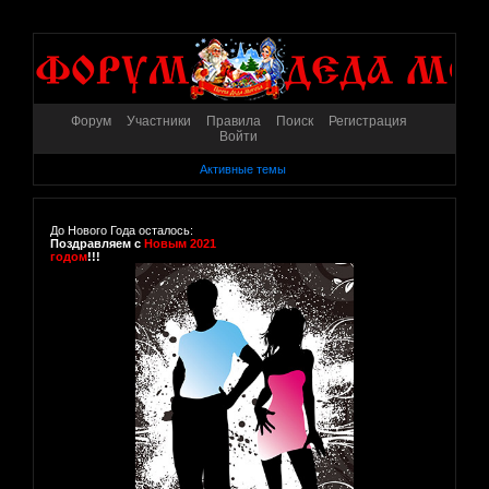
Форум
Участники
Правила
Поиск
Регистрация
Войти
Активные темы
До Нового Года осталось:
Поздравляем с
Новым 2021
годом
!!!