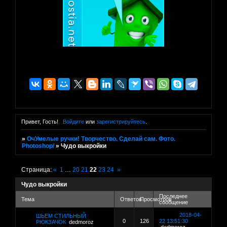
Привет, Гость!
Войдите
или
зарегистрируйтесь
.
»
ОчУмелые ручки! Творчество. Сделай сам. Фото.
Photoshop/
»
Чудо выкройки
Страница:
«
1
…
20
21
22
23
24
»
Чудо выкройки
Последнее
Тема
Ответов
Просмотров
сообщение
2018-04-
ШЬЕМ СТИЛЬНЫЙ
0
126
22 13:51:30
РЮКЗАЧОК
dedmoroz