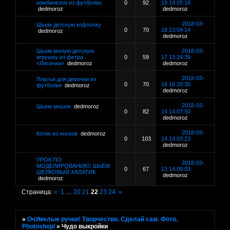
комбинезон из футболки:
0
92
19 14:05:18
dedmoroz
dedmoroz
2018-03-
Шьем детскую кофточку
0
70
18 13:04:14
dedmoroz
dedmoroz
Шьем милую детскую
2018-03-
игрушку из фетра
0
59
17 13:24:39
«Лисичка»
dedmoroz
dedmoroz
2018-03-
Платье для девочки из
0
70
16 16:28:35
футболки
dedmoroz
dedmoroz
2018-03-
Шьем мишек
dedmoroz
0
82
14 14:07:50
dedmoroz
2018-03-
Котик из носков
dedmoroz
0
103
14 14:03:23
dedmoroz
УРОК ПО
2018-03-
МОДЕЛИРОВАНИЮ: ШЬЕМ
0
67
13 14:09:03
ШЕЛКОВЫЙ ХАЛАТИК
dedmoroz
dedmoroz
Страница:
«
1
…
20
21
22
23
24
»
»
ОчУмелые ручки! Творчество. Сделай сам. Фото.
Photoshop/
»
Чудо выкройки