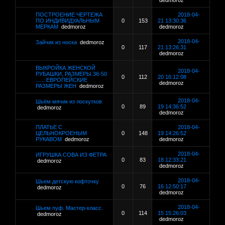
dedmoroz
ПОСТРОЕНИЕ ЧЕРТЕЖА
2018-04-
ПО ИНДИВИДУАЛЬНЫМ
0
153
21 13:30:36
МЕРКАМ
dedmoroz
dedmoroz
2018-04-
Зайчик из носка
dedmoroz
0
117
21 13:26:31
dedmoroz
ВЫКРОЙКА ЖЕНСКОЙ
2018-04-
РУБАШКИ, РАЗМЕРЫ 36-50
0
112
20 16:12:08
...... ЕВРОПЕЙСКИЕ
dedmoroz
РАЗМЕРЫ ЖЕН
dedmoroz
2018-04-
Шьём мячик из лоскутков
0
89
19 14:36:52
dedmoroz
dedmoroz
ПЛАТЬЕ С
2018-04-
ЦЕЛЬНОКРОЕНЫМ
0
148
19 14:26:52
РУКАВОМ
dedmoroz
dedmoroz
2018-04-
ИГРУШКА СОВА ИЗ ФЕТРА
0
83
18 12:33:21
dedmoroz
dedmoroz
2018-04-
Шьем детскую кофточку
0
76
16 12:50:17
dedmoroz
dedmoroz
2018-04-
Шьем пуф. Мастер-класс.
0
114
15 15:26:03
dedmoroz
dedmoroz