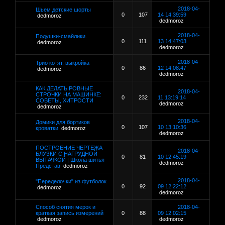
2018-04-
Шьем детские шорты
0
107
14 14:39:59
dedmoroz
dedmoroz
2018-04-
Подушки-смайлики.
0
111
13 14:47:03
dedmoroz
dedmoroz
2018-04-
Трио котят. выкройка
0
86
12 14:08:47
dedmoroz
dedmoroz
КАК ДЕЛАТЬ РОВНЫЕ
2018-04-
СТРОЧКИ НА МАШИНКЕ:
0
232
11 13:19:14
СОВЕТЫ, ХИТРОСТИ
dedmoroz
dedmoroz
2018-04-
Домики для бортиков
0
107
10 13:10:36
кроватки
dedmoroz
dedmoroz
ПОСТРОЕНИЕ ЧЕРТЕЖА
2018-04-
БЛУЗКИ С НАГРУДНОЙ
0
81
10 12:45:19
ВЫТАЧКОЙ | Школа шитья
dedmoroz
Представ
dedmoroz
2018-04-
"Переделочки" из футболок
0
92
09 12:22:12
dedmoroz
dedmoroz
Способ снятия мерок и
2018-04-
краткая запись измерений
0
88
09 12:02:15
dedmoroz
dedmoroz