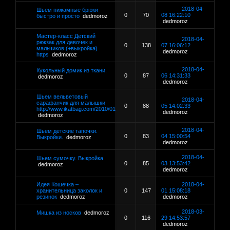
2018-04-
Шьем пижамные брюки
0
70
08 16:22:10
быстро и просто
dedmoroz
dedmoroz
Мастер-класс Детский
2018-04-
рюкзак для девочек и
0
138
07 16:06:12
мальчиков (+выкройка)
dedmoroz
https
dedmoroz
2018-04-
Кукольный домик из ткани.
0
87
06 14:31:33
dedmoroz
dedmoroz
Шьем вельветовый
2018-04-
сарафанчик для малышки
0
88
05 14:02:33
http://www.ikatbag.com/2010/01
dedmoroz
dedmoroz
2018-04-
Шьем детские тапочки.
0
83
04 15:00:54
Выкройки.
dedmoroz
dedmoroz
2018-04-
Шьем сумочку. Выкройка
0
85
03 13:53:42
dedmoroz
dedmoroz
Идея Кошечка –
2018-04-
хранительница заколок и
0
147
01 15:08:18
резинок
dedmoroz
dedmoroz
2018-03-
Мишка из носков
dedmoroz
0
116
29 14:53:57
dedmoroz