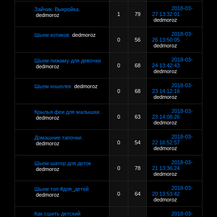
2018-03-
Зайчик. Выкройка.
1
79
27 13:32:01
dedmoroz
dedmoroz
2018-03-
Шьем котиков
dedmoroz
0
56
26 13:50:05
dedmoroz
2018-03-
Шьем пижаму для девочки
0
68
24 13:42:43
dedmoroz
dedmoroz
2018-03-
Шьем кошелек
dedmoroz
0
68
23 14:12:16
dedmoroz
2018-03-
Крылья феи для малышки.
0
63
23 14:08:26
dedmoroz
dedmoroz
2018-03-
Домашние тапочки.
0
54
22 16:52:57
dedmoroz
dedmoroz
2018-03-
Шьем шатер для деток
0
78
21 13:36:24
dedmoroz
dedmoroz
2018-03-
Шьем топ #для_детей
0
64
20 13:53:42
dedmoroz
dedmoroz
Как сшить детский
2018-03-