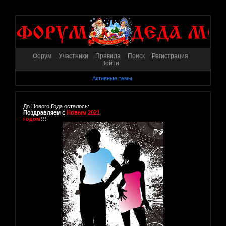
Форум
Участники
Правила
Поиск
Регистрация
Войти
Активные темы
До Нового Года осталось:
Поздравляем с
Новым 2021
годом
!!!