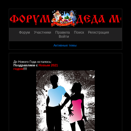
Форум
Участники
Правила
Поиск
Регистрация
Войти
Активные темы
До Нового Года осталось:
Поздравляем с
Новым 2021
годом
!!!