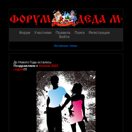
Форум
Участники
Правила
Поиск
Регистрация
Войти
Активные темы
До Нового Года осталось:
Поздравляем с
Новым 2021
годом
!!!