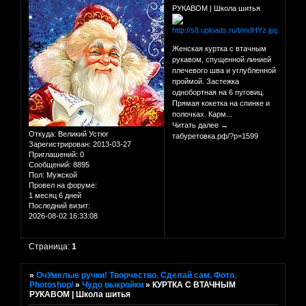
РУКАВОМ | Школа шитья
Женская куртка с втачным
рукавом, спущенной линией
плечевого шва и углубленной
проймой. Застежка
однобортная на 6 пуговиц.
Прямая кокетка на спинке и
полочках. Карм...
Читать далее →
Откуда:
Великий Устюг
табуретовка.рф/?p=1599
Зарегистрирован
: 2013-03-27
Приглашений:
0
Сообщений:
8895
Пол:
Мужской
Провел на форуме:
1 месяц 6 дней
Последний визит:
2026-08-02 16:33:08
Страница:
1
»
ОчУмелые ручки! Творчество. Сделай сам. Фото.
Photoshop/
»
Чудо выкройки
»
КУРТКА С ВТАЧНЫМ
РУКАВОМ | Школа шитья