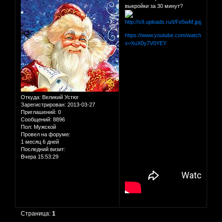
выкройки за 30 минут?
https://www.youtube.com/watch?
v=XuX0y7V0YEY
Откуда:
Великий Устюг
Зарегистрирован
: 2013-03-27
Приглашений:
0
Сообщений:
8896
Пол:
Мужской
Провел на форуме:
1 месяц 6 дней
Последний визит:
Вчера 15:53:29
Страница:
1