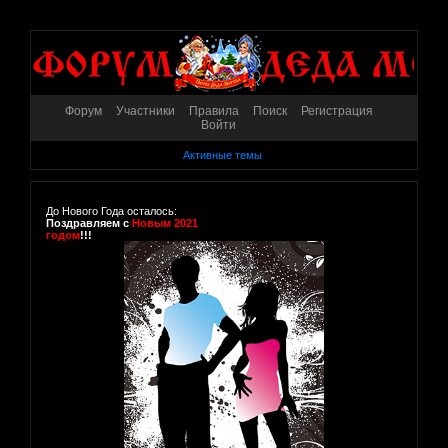
Форум
Участники
Правила
Поиск
Регистрация
Войти
Активные темы
До Нового Года осталось:
Поздравляем с
Новым 2021
годом
!!!