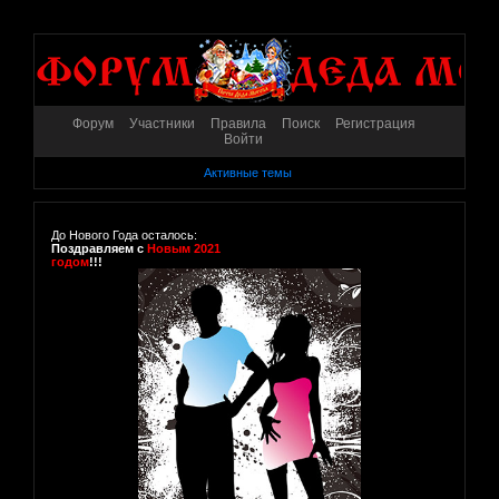
Форум
Участники
Правила
Поиск
Регистрация
Войти
Активные темы
До Нового Года осталось:
Поздравляем с
Новым 2021
годом
!!!