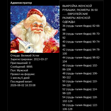
Администратор
ВЫКРОЙКА ЖЕНСКОЙ
РУБАШКИ, РАЗМЕРЫ 36-50
...... ЕВРОПЕЙСКИЕ
РАЗМЕРЫ ЖЕНСКОЙ
ОДЕЖДЫ:
36 (грудь-талия-бедра) 82-66-
88
38 (грудь-талия-бедра) 86-70-
92
40 (грудь-талия-бедра) 90-74-
96
42 (грудь-талия-бедра) 94-78-
100
Откуда:
Великий Устюг
44 (грудь-талия-бедра) 98-82-
Зарегистрирован
: 2013-03-27
104
Приглашений:
0
46 (грудь-талия-бедра) 102-
Сообщений:
8895
86-108
Пол:
Мужской
48 (грудь-талия-бедра) 106-
Провел на форуме:
90-112
1 месяц 6 дней
50 (грудь-талия-бедра) 110-
Последний визит:
2026-08-02 16:33:08
94-116
52 (грудь-талия-бедра) 114-
98-120
54 (грудь-талия-бедра) 118-
102-124
56 (грудь-талия-бедра) 122-
106-128