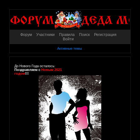
Форум
Участники
Правила
Поиск
Регистрация
Войти
Активные темы
До Нового Года осталось:
Поздравляем с
Новым 2021
годом
!!!