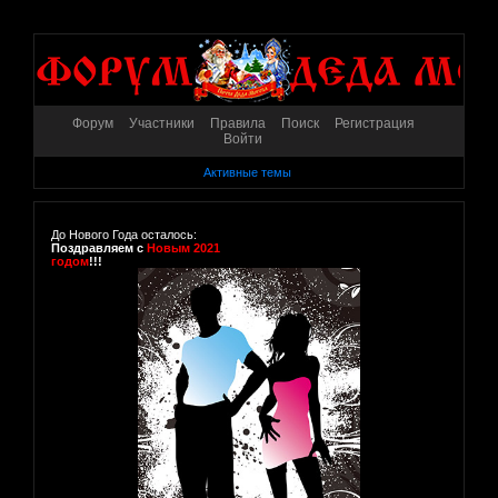
Форум
Участники
Правила
Поиск
Регистрация
Войти
Активные темы
До Нового Года осталось:
Поздравляем с
Новым 2021
годом
!!!