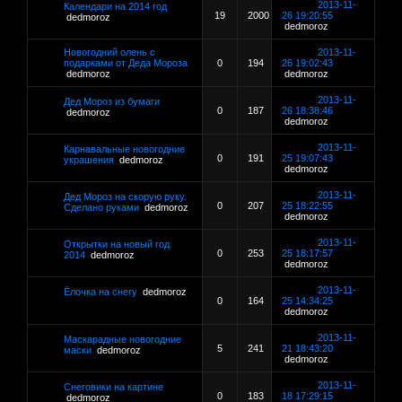
2013-11-
Календари на 2014 год
19
2000
26 19:20:55
dedmoroz
dedmoroz
Новогодний олень с
2013-11-
подарками от Деда Мороза
0
194
26 19:02:43
dedmoroz
dedmoroz
2013-11-
Дед Мороз из бумаги
0
187
26 18:38:46
dedmoroz
dedmoroz
2013-11-
Карнавальные новогодние
0
191
25 19:07:43
украшения
dedmoroz
dedmoroz
2013-11-
Дед Мороз на скорую руку.
0
207
25 18:22:55
Сделано руками
dedmoroz
dedmoroz
2013-11-
Открытки на новый год
0
253
25 18:17:57
2014
dedmoroz
dedmoroz
2013-11-
Ёлочка на снегу
dedmoroz
0
164
25 14:34:25
dedmoroz
2013-11-
Маскарадные новогодние
5
241
21 18:43:20
маски
dedmoroz
dedmoroz
2013-11-
Снеговики на картине
0
183
18 17:29:15
dedmoroz