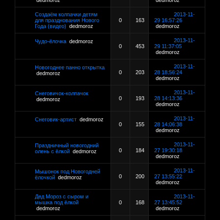
dedmoroz
dedmoroz
Создаём колпачки детям
2013-11-
для празднования Нового
0
163
29 16:57:26
Года (видео)
dedmoroz
dedmoroz
2013-11-
Чудо-ёлочка
dedmoroz
0
453
29 11:37:05
dedmoroz
2013-11-
Новогоднее панно открытка
0
203
28 18:56:24
dedmoroz
dedmoroz
2013-11-
Снеговичок-колпачок
0
193
28 14:13:36
dedmoroz
dedmoroz
2013-11-
Снеговик-артист
dedmoroz
0
155
28 14:06:38
dedmoroz
2013-11-
Праздничный новогодний
0
184
27 19:30:18
олень с ёлкой
dedmoroz
dedmoroz
2013-11-
Мышонок под Новогодней
0
200
27 13:55:22
ёлочкой
dedmoroz
dedmoroz
Дед Мороз с сыром и
2013-11-
мышка под ёлкой
0
168
27 13:45:52
dedmoroz
dedmoroz