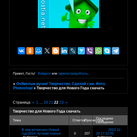
Привет, Гость!
Войдите
или
зарегистрируйтесь
.
»
ОчУмелые ручки! Творчество. Сделай сам. Фото.
Photoshop/
»
Творчество для Нового Года скачать
Страница:
«
1
…
20
21
22
23
»
Творчество для Нового Года скачать
Последнее
Тема
Ответов
Просмотров
сообщение
В чем встречать Новый
2013-11-
год-2014: лучшие платья
0
207
29 17:12:39