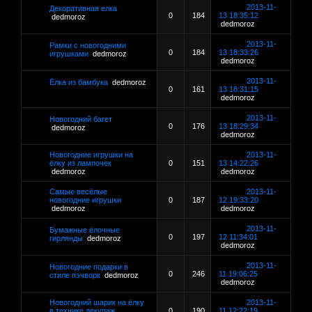
2013-11-
Декоративная елка
0
184
13 18:35:12
dedmoroz
dedmoroz
2013-11-
Рамки с новогодними
0
184
13 18:33:26
игрушками
dedmoroz
dedmoroz
2013-11-
Ёлка из бамбука
dedmoroz
0
161
13 18:31:15
dedmoroz
2013-11-
Новогодний багет
0
176
13 18:29:34
dedmoroz
dedmoroz
Новогодние игрушки на
2013-11-
ёлку из лампочек
0
151
13 14:22:26
dedmoroz
dedmoroz
Самые весёлые
2013-11-
новогодние игрушки
0
187
12 19:33:20
dedmoroz
dedmoroz
2013-11-
Бумажные ёлочные
0
197
12 11:34:01
гирлянды
dedmoroz
dedmoroz
2013-11-
Новогодние подарки в
0
246
11 19:06:25
стиле пэчворк
dedmoroz
dedmoroz
Новогодний шарик на ёлку
2013-11-
в технике декупаж
0
190
11 12:22:19