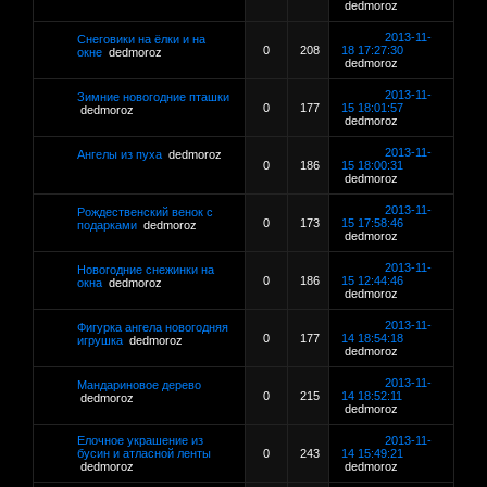
dedmoroz
2013-11-
Снеговики на ёлки и на
0
208
18 17:27:30
окне
dedmoroz
dedmoroz
2013-11-
Зимние новогодние пташки
0
177
15 18:01:57
dedmoroz
dedmoroz
2013-11-
Ангелы из пуха
dedmoroz
0
186
15 18:00:31
dedmoroz
2013-11-
Рождественский венок с
0
173
15 17:58:46
подарками
dedmoroz
dedmoroz
2013-11-
Новогодние снежинки на
0
186
15 12:44:46
окна
dedmoroz
dedmoroz
2013-11-
Фигурка ангела новогодняя
0
177
14 18:54:18
игрушка
dedmoroz
dedmoroz
2013-11-
Мандариновое дерево
0
215
14 18:52:11
dedmoroz
dedmoroz
Елочное украшение из
2013-11-
бусин и атласной ленты
0
243
14 15:49:21
dedmoroz
dedmoroz