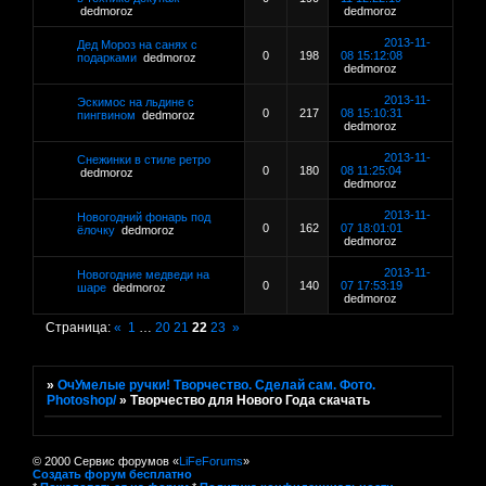
dedmoroz
dedmoroz
2013-11-
Дед Мороз на санях с
0
198
08 15:12:08
подарками
dedmoroz
dedmoroz
2013-11-
Эскимос на льдине с
0
217
08 15:10:31
пингвином
dedmoroz
dedmoroz
2013-11-
Снежинки в стиле ретро
0
180
08 11:25:04
dedmoroz
dedmoroz
2013-11-
Новогодний фонарь под
0
162
07 18:01:01
ёлочку
dedmoroz
dedmoroz
2013-11-
Новогодние медведи на
0
140
07 17:53:19
шаре
dedmoroz
dedmoroz
Страница:
«
1
…
20
21
22
23
»
»
ОчУмелые ручки! Творчество. Сделай сам. Фото.
Photoshop/
»
Творчество для Нового Года скачать
© 2000 Сервис форумов «
LiFeForums
»
Создать форум бесплатно