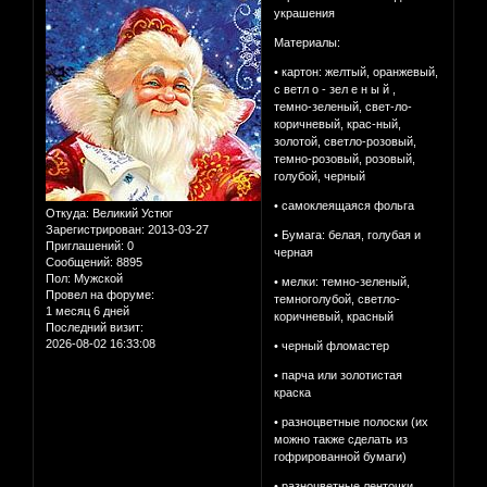
украшения
Материалы:
• картон: желтый, оранжевый,
с ветл о - зел е н ы й ,
темно-зеленый, свет-ло-
коричневый, крас-ный,
золотой, светло-розовый,
темно-розовый, розовый,
голубой, черный
• самоклеящаяся фольга
Откуда:
Великий Устюг
Зарегистрирован
: 2013-03-27
• Бумага: белая, голубая и
Приглашений:
0
черная
Сообщений:
8895
Пол:
Мужской
• мелки: темно-зеленый,
Провел на форуме:
темноголубой, светло-
1 месяц 6 дней
коричневый, красный
Последний визит:
2026-08-02 16:33:08
• черный фломастер
• парча или золотистая
краска
• разноцветные полоски (их
можно также сделать из
гофрированной бумаги)
• разноцветные ленточки