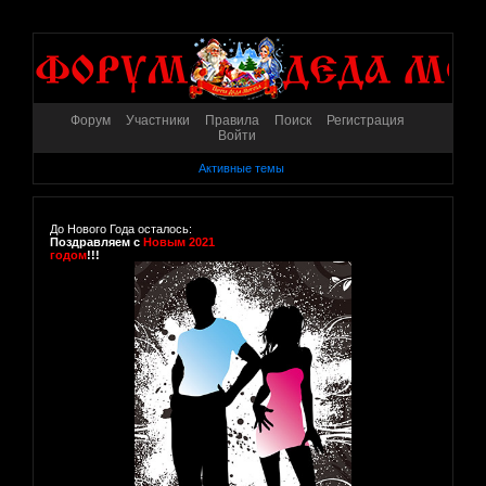
Форум
Участники
Правила
Поиск
Регистрация
Войти
Активные темы
До Нового Года осталось:
Поздравляем с
Новым 2021
годом
!!!