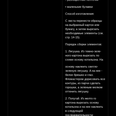
• маленькие булавки
Способ изготовления:
С листа перенести образцы
на выбранный картон или
бумагу, а затем вырезать
необходимые элементы (см.
стр. 14-15).
Порядок сборки элементов:
1. Лягушка. Из темно-зеле-
ного картона вырезать по
схеме основу котильона. На
основу наклеить светло-
зеленую лягушку. А на нее -
белое брюшко и глаз.
Фломастером дорисовать все
контуры, из парчи сделать
горошки, а зеленым мелком
оттенить лягушку.
2. Попугай. Из желто го
картона вырезать основу
котильона и на нее наклеить
в следующей
последовательности: