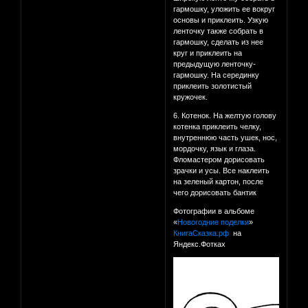
гармошку, уложить ее вокруг
основы и приклеить. Узкую
ленточку также собрать в
гармошку, сделать из нее
круг и приклеить на
предыдущую ленточку-
гармошку. На серединку
приклеить золотистый
кружочек.
6. Котенок. На желтую голову
котенка приклеить челку,
внутреннюю часть ушек, нос,
мордочку, язык и глаза.
Фломастером дорисовать
зрачки и усы. Все наклеить
на зеленый картон, после
чего дорисовать бантик
Фотографии в альбоме
«
Новогодние поделки
»
КнигаСказка.рф
на
Яндекс.Фотках