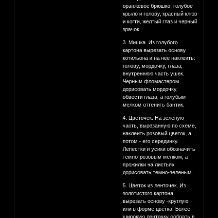
оранжевое брюшко, голубое
крыло и голову, красный клюв
и когти, желтый глаз и черный
зрачок.
3. Мишка. Из голубого
картона вырезать основу
котильона и на нее наклеить:
голову, мордочку, глаза,
внутреннюю часть ушек.
Черным фломастером
дорисовать мордочку,
обвести глаза, а голубым
мелком оттенить бантик.
4. Цветочек. На зеленую
часть, вырезанную по схеме,
наклеить розовый цветок, а
потом - его серединку.
Лепестки и усики обозначить
темно-розовым мелком, а
прожилки на листьях
дорисовать темно-зеленым.
5. Цветок из ленточек. Из
золотистого картона
вырезать основу -круглую
или в форме цветка. Более
широкую ленточку собрать в