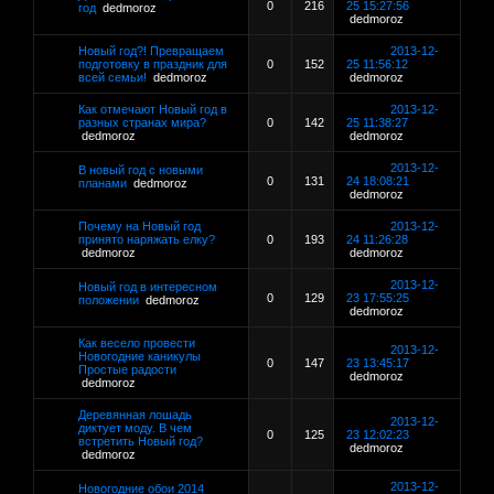
0
216
25 15:27:56
год
dedmoroz
dedmoroz
Новый год?! Превращаем
2013-12-
подготовку в праздник для
0
152
25 11:56:12
всей семьи!
dedmoroz
dedmoroz
Как отмечают Новый год в
2013-12-
разных странах мира?
0
142
25 11:38:27
dedmoroz
dedmoroz
2013-12-
В новый год с новыми
0
131
24 18:08:21
планами
dedmoroz
dedmoroz
Почему на Новый год
2013-12-
принято наряжать елку?
0
193
24 11:26:28
dedmoroz
dedmoroz
2013-12-
Новый год в интересном
0
129
23 17:55:25
положении
dedmoroz
dedmoroz
Как весело провести
2013-12-
Новогодние каникулы
0
147
23 13:45:17
Простые радости
dedmoroz
dedmoroz
Деревянная лошадь
2013-12-
диктует моду. В чем
0
125
23 12:02:23
встретить Новый год?
dedmoroz
dedmoroz
2013-12-
Новогодние обои 2014