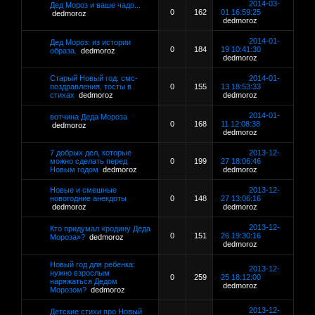
2014-03-
Дед Мороз и ваше чадо...
0
162
01 16:59:25
dedmoroz
dedmoroz
2014-01-
Дед Мороз: из истории
0
184
19 10:41:30
образа.
dedmoroz
dedmoroz
Старый Новый год: смс-
2014-01-
поздравления, тосты в
0
155
13 18:53:33
стихах
dedmoroz
dedmoroz
2014-01-
вотчина Деда Мороза
0
168
11 12:08:38
dedmoroz
dedmoroz
7 добрых дел, которые
2013-12-
можно сделать перед
0
199
27 18:06:46
Новым годом
dedmoroz
dedmoroz
Новые и смешные
2013-12-
новогодние анекдоты
0
148
27 13:06:16
dedmoroz
dedmoroz
2013-12-
Кто придумал «родину Деда
0
151
26 19:30:16
Мороза»?
dedmoroz
dedmoroz
Новый год для ребенка:
2013-12-
нужно взрослым
0
259
25 18:12:00
наряжаться Дедом
dedmoroz
Морозом?
dedmoroz
2013-12-
Детские стихи про Новый