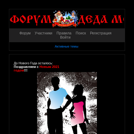
Форум
Участники
Правила
Поиск
Регистрация
Войти
Активные темы
До Нового Года осталось:
Поздравляем с
Новым 2021
годом
!!!