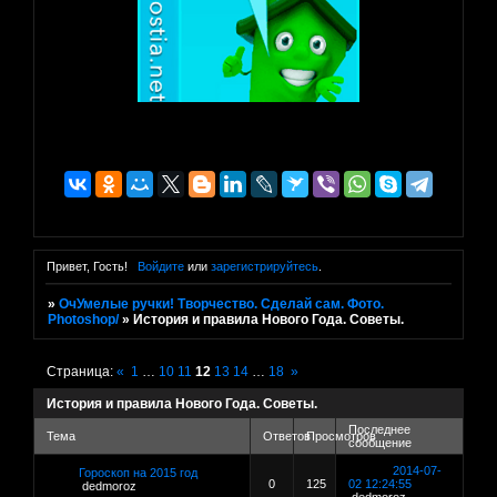
Привет, Гость!
Войдите
или
зарегистрируйтесь
.
»
ОчУмелые ручки! Творчество. Сделай сам. Фото.
Photoshop/
»
История и правила Нового Года. Советы.
Страница:
«
1
…
10
11
12
13
14
…
18
»
История и правила Нового Года. Советы.
Последнее
Тема
Ответов
Просмотров
сообщение
2014-07-
Гороскоп на 2015 год
0
125
02 12:24:55
dedmoroz