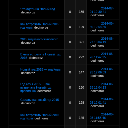
dedmoroz
2014-07-
Что одеть на Новый год
0
135
01 12:30:41
dedmoroz
dedmoroz
2014-06-
Как встречать Новый 2015
0
129
30 12:54:30
год козы
dedmoroz
dedmoroz
2014-06-
2015 год какого животного
0
321
27 13:04:19
dedmoroz
dedmoroz
2014-06-
В чем встретить Новый год
0
222
26 11:42:15
2015
dedmoroz
dedmoroz
2014-06-
Новый год 2015 — год Козы
0
147
25 12:06:59
dedmoroz
dedmoroz
Год козы 2015 — Как
2014-06-
встречать Новый год
0
130
25 12:04:13
правильно
dedmoroz
dedmoroz
2014-06-
Салаты на новый год 2015
0
128
25 12:01:41
dedmoroz
dedmoroz
2014-06-
Как встречать Новый 2015
0
145
25 11:58:46
год Козы
dedmoroz
dedmoroz