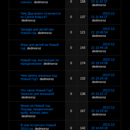
0
158
23 11:42:37
скачать
dedmoroz
dedmoroz
Чем Дед мороз отличается
2013-12-
от Санта-Клауса?
0
137
21 11:44:27
dedmoroz
dedmoroz
2013-12-
Загадки для детей про
0
121
21 10:46:54
Новый год
dedmoroz
dedmoroz
2013-12-
Игры для детей на Новый
0
143
21 10:44:18
год
dedmoroz
dedmoroz
2013-12-
Новый год: инструкция по
0
174
20 18:14:58
празднованию
dedmoroz
dedmoroz
2013-12-
Чем занять малыша под
0
132
20 15:24:16
Новый Год?
dedmoroz
dedmoroz
Что такое Новый Год?
2013-12-
Занятия для малышей
0
136
20 15:21:17
dedmoroz
dedmoroz
Меню на Новый год:
2013-12-
Лошадь предпочитает
0
167
20 14:29:42
рыбу, яблоки, овес
dedmoroz
dedmoroz
2013-12-
В чем встречать Новый
0
142
19 14:43:18
2014 год
dedmoroz