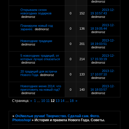
dedmoroz
Открываем сезон
2013-12-
новогодних подарков
0
152
19 10:57:43
dedmoroz
dedmoroz
2013-12-
Планируем новый год
0
136
18 19:05:44
заранее.
dedmoroz
dedmoroz
2013-12-
Новогодние традиции
0
201
18 19:03:51
dedmoroz
dedmoroz
5 новогодних традиций, от
2013-12-
которых лучше отказаться
0
214
17 15:33:19
dedmoroz
dedmoroz
2013-12-
20 традиций для встречи
0
133
17 10:07:10
Нового Года
dedmoroz
dedmoroz
Новогоднее меню 2014: что
2013-12-
приготовить на новый год?
0
140
16 18:03:57
dedmoroz
dedmoroz
Страница:
«
1
…
10
11
12
13
14
…
18
»
»
ОчУмелые ручки! Творчество. Сделай сам. Фото.
Photoshop/
»
История и правила Нового Года. Советы.