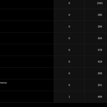
0
1041
0
280
0
284
0
304
0
378
0
418
0
309
moroz
0
251
1
499