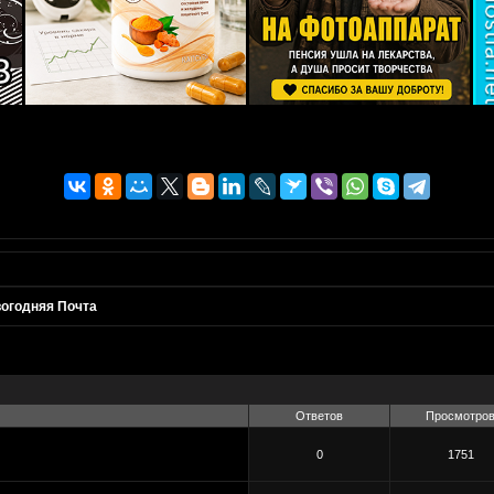
огодняя Почта
Ответов
Просмотро
0
1751