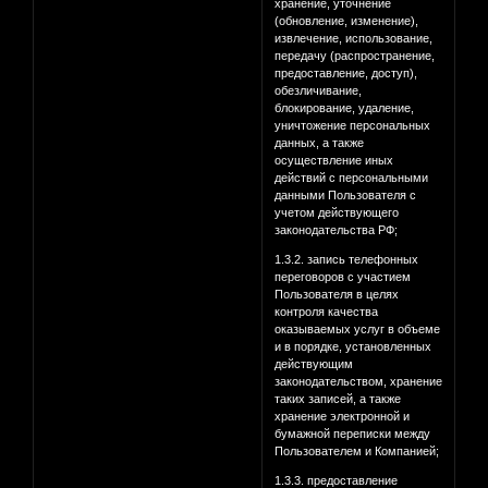
хранение, уточнение
(обновление, изменение),
извлечение, использование,
передачу (распространение,
предоставление, доступ),
обезличивание,
блокирование, удаление,
уничтожение персональных
данных, а также
осуществление иных
действий с персональными
данными Пользователя с
учетом действующего
законодательства РФ;
1.3.2. запись телефонных
переговоров с участием
Пользователя в целях
контроля качества
оказываемых услуг в объеме
и в порядке, установленных
действующим
законодательством, хранение
таких записей, а также
хранение электронной и
бумажной переписки между
Пользователем и Компанией;
1.3.3. предоставление