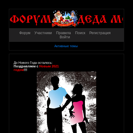
Форум
Участники
Правила
Поиск
Регистрация
Войти
Активные темы
До Нового Года осталось:
Поздравляем с
Новым 2021
годом
!!!