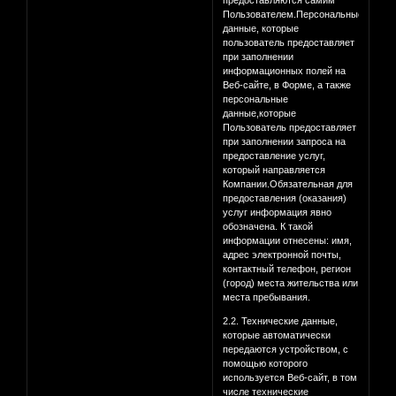
предоставляются самим
Пользователем.Персональные
данные, которые
пользователь предоставляет
при заполнении
информационных полей на
Веб-сайте, в Форме, а также
персональные
данные,которые
Пользователь предоставляет
при заполнении запроса на
предоставление услуг,
который направляется
Компании.Обязательная для
предоставления (оказания)
услуг информация явно
обозначена. К такой
информации отнесены: имя,
адрес электронной почты,
контактный телефон, регион
(город) места жительства или
места пребывания.
2.2. Технические данные,
которые автоматически
передаются устройством, с
помощью которого
используется Веб-сайт, в том
числе технические