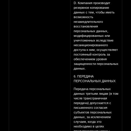
D. Компания производит
резервное копирование
данных с тем, чтобы иметь
возможность
незамедлительного
восстановления
персональных данных,
модифицированных или
уничтоженных вследствие
несанкционированного
доступа к ним; осуществляет
постоянный контроль за
обеспечением уровня
защищенности персональных
данных.
6. ПЕРЕДАЧА
ПЕРСОНАЛЬНЫХ ДАННЫХ
Передача персональных
данных третьим лицам (в том
числе трансграничная
передача) допускается с
письменного согласия
субъектов персональных
данных, за исключением
случаев, когда это
необходимо в целях