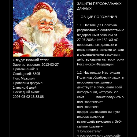
ЗАЩИТЫ ПЕРСОНАЛЬНЫХ
ДАННЫХ
1. ОБЩИЕ ПОЛОЖЕНИЯ
1.1. Настоящая Политика
разработана в соответствии с
Федеральным законом от
27.07.2006 г. № 152-ФЗ «О
персональных данных» и
иными нормативными актами
и федеральными законами,
действующими на территории
Откуда:
Великий Устюг
Российской Федерации.
Зарегистрирован
: 2013-03-27
Приглашений:
0
1.2. Настоящая Настоящая
Сообщений:
8895
Политика обработки и защиты
Пол:
Мужской
персональных данных
Провел на форуме:
действует в отношении всей
1 месяц 6 дней
Последний визит:
информации, которую Веб-
2026-08-02 16:33:08
сайт -------- может получить о
пользователе/от
пользователя,
предоставляющего личную
информацию или
взаимодействующего с Веб-
сайтом (далее –
“Пользователь”,
“Пользователи”) через сайт