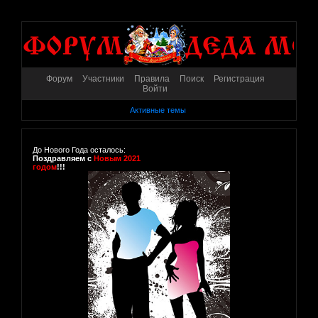
Форум
Участники
Правила
Поиск
Регистрация
Войти
Активные темы
До Нового Года осталось:
Поздравляем с
Новым 2021
годом
!!!