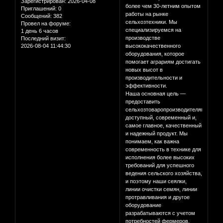
Зарегистрирован
: 2026-04-08
более чем 30-летним опытом
Приглашений:
0
работы на рынке
Сообщений:
382
сельхозтехники. Мы
Провел на форуме:
специализируемся на
1 день 6 часов
производстве
Последний визит:
2026-08-04 11:44:30
высококачественного
оборудования, которое
помогает аграриям достигать
новых высот в
производительности и
эффективности.
Наша основная цель —
предоставить
сельхозтоваропроизводителям
доступный, современный и,
самое главное, качественный
и надежный продукт. Мы
понимаем, как важна
современность в технике для
исполнения более высоких
требований для успешного
ведения сельского хозяйства,
и поэтому наши сеялки,
линии очистки семян, линии
протравливания и другое
оборудование
разрабатываются с учетом
потребностей фермеров.