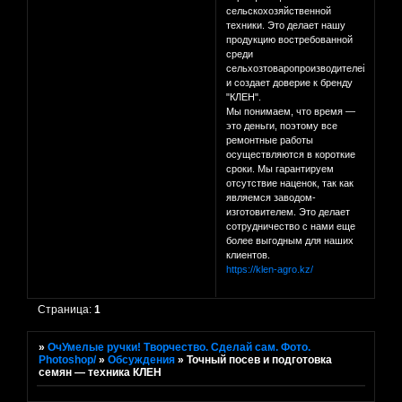
сельскохозяйственной
техники. Это делает нашу
продукцию востребованной
среди
сельхозтоваропроизводителей
и создает доверие к бренду
"КЛЕН".
Мы понимаем, что время —
это деньги, поэтому все
ремонтные работы
осуществляются в короткие
сроки. Мы гарантируем
отсутствие наценок, так как
являемся заводом-
изготовителем. Это делает
сотрудничество с нами еще
более выгодным для наших
клиентов.
https://klen-agro.kz/
Страница:
1
»
ОчУмелые ручки! Творчество. Сделай сам. Фото.
Photoshop/
»
Обсуждения
»
Точный посев и подготовка
семян — техника КЛЕН