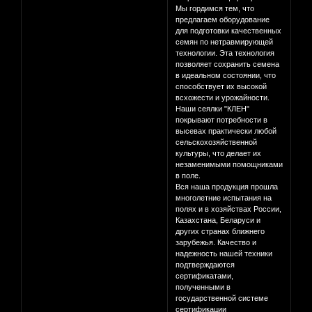
Мы гордимся тем, что
предлагаем оборудование
для подготовки качественных
семян по нетравмирующей
технологии. Эта технология
позволяет сохранить семена
в идеальном состоянии, что
способствует их высокой
всхожести и урожайности.
Наши сеялки "КЛЕН"
покрывают потребности в
высевах практически любой
сельскохозяйственной
культуры, что делает их
незаменимыми помощниками
в поле.
Вся наша продукция прошла
многолетние испытания на
полях и в хозяйствах России,
Казахстана, Беларуси и
других странах ближнего
зарубежья. Качество и
надежность нашей техники
подтверждаются
сертификатами,
полученными в
государственной системе
сертификации