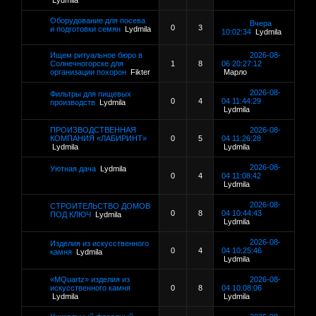
Lydmila
Оборудование для посева
Вчера
0
3
и подготовки семян
Lydmila
10:02:34
Lydmila
Ищем ритуальное бюро в
2026-08-
Солнечногорске для
1
8
06 20:27:12
организации похорон
Fikter
Марло
2026-08-
Фильтры для пищевых
0
4
04 11:44:29
производств
Lydmila
Lydmila
ПРОИЗВОДСТВЕННАЯ
2026-08-
КОМПАНИЯ «ЛАБИРИНТ»
0
5
04 11:26:28
Lydmila
Lydmila
2026-08-
Уютная дача
Lydmila
0
4
04 11:08:42
Lydmila
2026-08-
СТРОИТЕЛЬСТВО ДОМОВ
0
8
04 10:44:43
ПОД КЛЮЧ
Lydmila
Lydmila
2026-08-
Изделия из искусственного
0
4
04 10:25:46
камня
Lydmila
Lydmila
«MQuartz» изделия из
2026-08-
искусственного камня
0
8
04 10:08:06
Lydmila
Lydmila