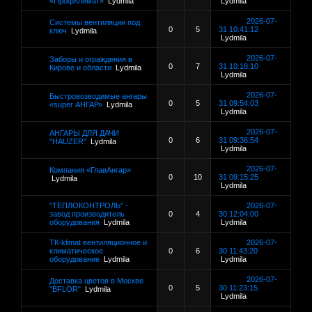
«ПрофКлимат»
Lydmila
Lydmila
2026-07-
Системы вентиляции под
0
5
31 10:41:12
ключ
Lydmila
Lydmila
2026-07-
Заборы и ограждения в
0
7
31 10:18:10
Кирове и области
Lydmila
Lydmila
2026-07-
Быстровозводимые ангары
0
5
31 09:54:03
«super АНГАР»
Lydmila
Lydmila
2026-07-
АНГАРЫ ДЛЯ ДАЧИ
0
6
31 09:36:54
"HAUZER"
Lydmila
Lydmila
2026-07-
Компания «ГлавАнгар»
0
10
31 09:15:25
Lydmila
Lydmila
"ТЕПЛОКОНТРОЛЬ" -
2026-07-
завод производитель
0
4
30 12:04:00
оборудования
Lydmila
Lydmila
ТК-klimat вентиляционное и
2026-07-
климатическое
0
6
30 11:43:20
оборудование
Lydmila
Lydmila
2026-07-
Доставка цветов в Москве
0
5
30 11:23:15
"BFLOR"
Lydmila
Lydmila