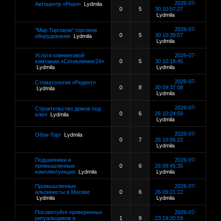
2026-07-
Автоцентр «Реал»
Lydmila
0
5
30 10:57:27
Lydmila
2026-07-
"Мир Торговли" торговое
0
5
30 10:39:57
оборудование
Lydmila
Lydmila
Услуги клининговой
2026-07-
компании «Ситиклининг24»
0
5
30 10:18:45
Lydmila
Lydmila
2026-07-
Стоматология «Редент»
0
8
30 09:37:08
Lydmila
Lydmila
2026-07-
Строительство домов под
0
6
26 10:24:59
ключ
Lydmila
Lydmila
2026-07-
Обои-Торг
Lydmila
0
7
26 10:06:22
Lydmila
Подшипники и
2026-07-
промышленные
0
6
26 09:45:35
комплектующие
Lydmila
Lydmila
Промышленные
2026-07-
альпинисты в Москве
0
6
26 09:21:12
Lydmila
Lydmila
Посоветуйте проверенных
2026-07-
ритуальщиков в
1
9
23 19:20:59