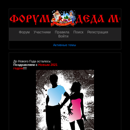
Форум
Участники
Правила
Поиск
Регистрация
Войти
Активные темы
До Нового Года осталось:
Поздравляем с
Новым 2021
годом
!!!