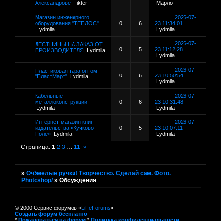
Александрове
Fikter
Марло
Магазин инженерного
2026-07-
оборудования "ТЕПЛОС"
0
6
23 11:34:01
Lydmila
Lydmila
2026-07-
ЛЕСТНИЦЫ НА ЗАКАЗ ОТ
0
5
23 11:12:28
ПРОИЗВОДИТЕЛЯ
Lydmila
Lydmila
2026-07-
Пластиковая тара оптом
0
6
23 10:50:54
"ПластМарт"
Lydmila
Lydmila
Кабельные
2026-07-
металлоконструкции
0
6
23 10:31:48
Lydmila
Lydmila
Интернет-магазин книг
2026-07-
издательства «Кучково
0
5
23 10:07:11
Поле»
Lydmila
Lydmila
Страница:
1
2
3
…
11
»
»
ОчУмелые ручки! Творчество. Сделай сам. Фото.
Photoshop/
»
Обсуждения
© 2000 Сервис форумов «
LiFeForums
»
Создать форум бесплатно
*
Пожаловаться на форум
*
Политика конфиденциальности