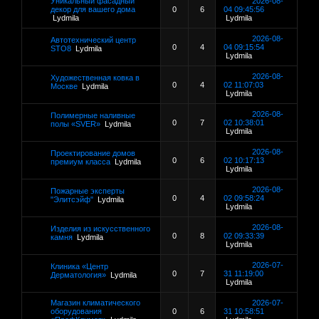
Уникальный фасадный
2026-08-
декор для вашего дома
0
6
04 09:45:56
Lydmila
Lydmila
2026-08-
Автотехнический центр
0
4
04 09:15:54
STO8
Lydmila
Lydmila
2026-08-
Художественная ковка в
0
4
02 11:07:03
Москве
Lydmila
Lydmila
2026-08-
Полимерные наливные
0
7
02 10:38:01
полы «SVER»
Lydmila
Lydmila
2026-08-
Проектирование домов
0
6
02 10:17:13
премиум класса
Lydmila
Lydmila
2026-08-
Пожарные эксперты
0
4
02 09:58:24
"Элитсэйф"
Lydmila
Lydmila
2026-08-
Изделия из искусственного
0
8
02 09:33:39
камня
Lydmila
Lydmila
2026-07-
Клиника «Центр
0
7
31 11:19:00
Дерматология»
Lydmila
Lydmila
Магазин климатического
2026-07-
оборудования
0
6
31 10:58:51