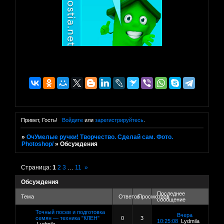
Привет, Гость!
Войдите
или
зарегистрируйтесь
.
»
ОчУмелые ручки! Творчество. Сделай сам. Фото.
Photoshop/
»
Обсуждения
Страница:
1
2
3
…
11
»
Обсуждения
Последнее
Тема
Ответов
Просмотров
сообщение
Точный посев и подготовка
Вчера
семян — техника "КЛЕН"
0
3
10:25:08
Lydmila