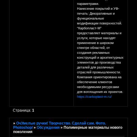
параметрами.
Нанесение покрытий и УФ-
печать: Декоративные и
функциональные
модификации поверхностей.
“Карбопласт-М”
предоставляет материалы и
услуги, которые находят
применение в широком
спектре областей, от
создания рекламных
конструкций и архитектурных
элементов до производства
деталей для различных
отраслей промышленности.
Компания ориентирована на
обеспечение клиентов
необходимыми ресурсами
для воплощения их проектов.
https://carboplast-m.ru/
Страница:
1
»
ОчУмелые ручки! Творчество. Сделай сам. Фото.
Photoshop/
»
Обсуждения
»
Полимерные материалы нового
поколения