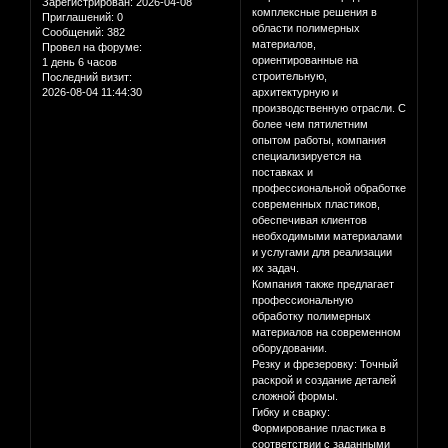
Зарегистрирован
: 2026-04-08
комплексные решения в
Приглашений:
0
области полимерных
Сообщений:
382
материалов,
Провел на форуме:
ориентированные на
1 день 6 часов
строительную,
Последний визит:
2026-08-04 11:44:30
архитектурную и
производственную отрасли. С
более чем пятилетним
опытом работы, компания
специализируется на
поставках и
профессиональной обработке
современных пластиков,
обеспечивая клиентов
необходимыми материалами
и услугами для реализации
их задач.
Компания также предлагает
профессиональную
обработку полимерных
материалов на современном
оборудовании.
Резку и фрезеровку: Точный
раскрой и создание деталей
сложной формы.
Гибку и сварку:
Формирование пластика в
соответствии с заданными