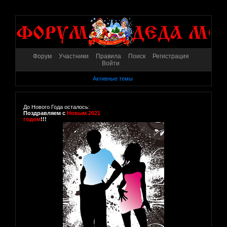
Форум
Участники
Правила
Поиск
Регистрация
Войти
Активные темы
До Нового Года осталось:
Поздравляем с
Новым 2021
годом
!!!