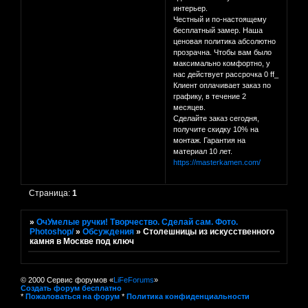
интерьер.
Честный и по-настоящему
бесплатный замер. Наша
ценовая политика абсолютно
прозрачна. Чтобы вам было
максимально комфортно, у
нас действует рассрочка 0 ff_
Клиент оплачивает заказ по
графику, в течение 2
месяцев.
Сделайте заказ сегодня,
получите скидку 10% на
монтаж. Гарантия на
материал 10 лет.
https://masterkamen.com/
Страница:
1
»
ОчУмелые ручки! Творчество. Сделай сам. Фото.
Photoshop/
»
Обсуждения
»
Столешницы из искусственного
камня в Москве под ключ
© 2000 Сервис форумов «
LiFeForums
»
Создать форум бесплатно
*
Пожаловаться на форум
*
Политика конфиденциальности