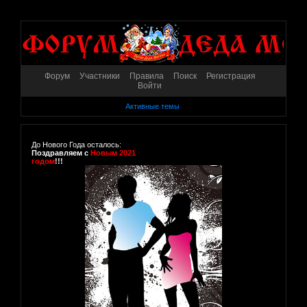
Форум
Участники
Правила
Поиск
Регистрация
Войти
Активные темы
До Нового Года осталось:
Поздравляем с
Новым 2021
годом
!!!