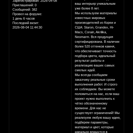
Зарегистрирован
: 2026-04-08
ваш интерьер уникальным
Приглашений:
0
уже более 8 лет.
Сообщений:
382
Мы используем материалы
Провел на форуме:
известных мировых
1 день 6 часов
производителей из Кореи и
Последний визит:
2026-08-04 11:44:30
США: Staron, Grandex, Hi-
Macs, Corain, Akrilika,
Neomarm. Вся продукция
сертифицирована. В наличии
более 520 оттенков камня,
что обеспечивает точность
подбора цвета, идеальный
результат работы и
реализацию ваших самых
смелых идей.
Мы всегда сообщаем
заказчику реальные сроки
выполнения работ. И строго
их соблюдаем. Вы можете
положиться на нас, если ваш
проект нужно выполнить к
чётко обозначенному
времени. Для нас не
существует ограничений! Мы
реализуем любую вашу идею,
подберем параметры,
материал и цвет, которые
идеально впишутся в