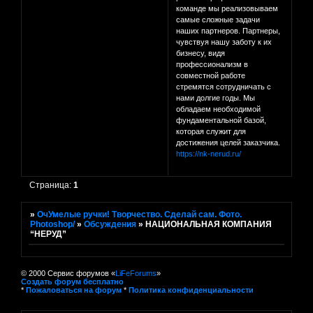
команде мы реализовываем
самые сложные задачи
наших партнеров. Партнеры,
чувствуя нашу заботу к их
бизнесу, видя
профессионализм в
совместной работе
стремятся сотрудничать с
нами долгие годы. Мы
обладаем необходимой
фундаментальной базой,
которая служит для
достижения целей заказчика.
https://nk-nerud.ru/
Страница:
1
»
ОчУмелые ручки! Творчество. Сделай сам. Фото.
Photoshop/
»
Обсуждения
»
НАЦИОНАЛЬНАЯ КОМПАНИЯ
“НЕРУД”
© 2000 Сервис форумов «
LiFeForums
»
Создать форум бесплатно
*
Пожаловаться на форум
*
Политика конфиденциальности