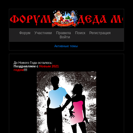
Форум
Участники
Правила
Поиск
Регистрация
Войти
Активные темы
До Нового Года осталось:
Поздравляем с
Новым 2021
годом
!!!