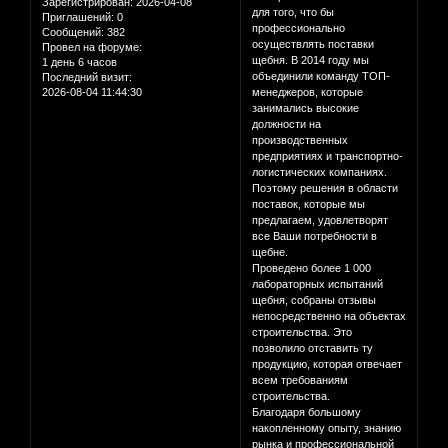
Зарегистрирован
: 2026-04-08
для того, что бы
Приглашений:
0
профессионально
Сообщений:
382
осуществлять поставки
Провел на форуме:
щебня. В 2014 году мы
1 день 6 часов
объединили команду ТОП-
Последний визит:
2026-08-04 11:44:30
менеджеров, которые
занимались высокие
должности на
производственных
предприятиях и транспортно-
логистических компаниях.
Поэтому решения в области
поставок, которые мы
предлагаем, удовлетворят
все Ваши потребности в
щебне.
Проведено более 1 000
лабораторных испытаний
щебня, собраны отзывы
непосредственно на объектах
строительства. Это
позволило отставить ту
продукцию, которая отвечает
всем требованиям
строительства.
Благодаря большому
накопленному опыту, знанию
рынка и профессиональной