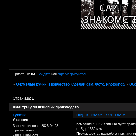
Привет, Гость!
Войдите
или
зарегистрируйтесь
.
»
ОчУмелые ручки! Творчество. Сделай сам. Фото. Photoshop/
»
Об
Страница:
1
Фильтры для пищевых производств
Lydmila
Поделиться
2026-07-06 11:52:06
Участник
Компания "НПК Заливные луга" произв
Зарегистрирован
: 2026-04-08
от 5 до 1330 мкм.
Приглашений:
0
Преимущества разработанных и изго
Сообщений:
384