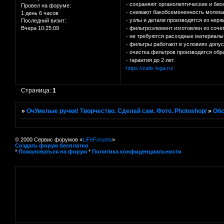
- сохраняют органолептические и би
Провел на форуме:
- снижают бакобсемененность молока
1 день 6 часов
- узлы и детали производятся из нер
Последний визит:
Вчера 10:25:09
- фильтроэлемент изготовлен из соче
- не требуются расходные материалы
- фильтры работают в условиях допус
- очистка фильтров производится об
- гарантия до 2 лет.
https://zaliv-luga.ru/
Страница:
1
»
ОчУмелые ручки! Творчество. Сделай сам. Фото. Photoshop/
»
Об
© 2000 Сервис форумов «
LiFeForums
»
Создать форум бесплатно
*
Пожаловаться на форум
*
Политика конфиденциальности