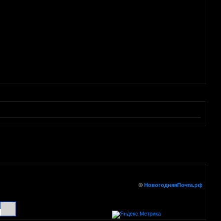
©
НовогодняяПочта.рф