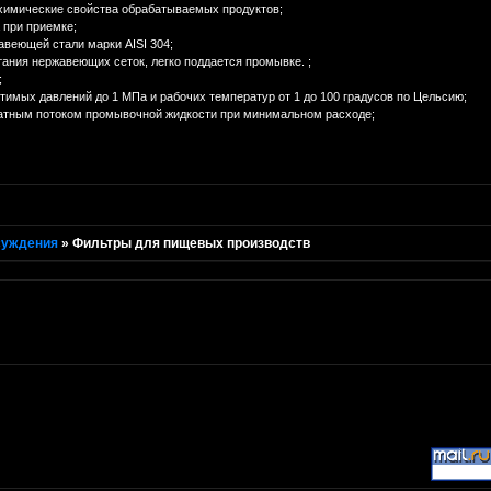
охимические свойства обрабатываемых продуктов;
 при приемке;
жавеющей стали марки AISI 304;
тания нержавеющих сеток, легко поддается промывке. ;
;
тимых давлений до 1 МПа и рабочих температур от 1 до 100 градусов по Цельсию;
ратным потоком промывочной жидкости при минимальном расходе;
суждения
»
Фильтры для пищевых производств