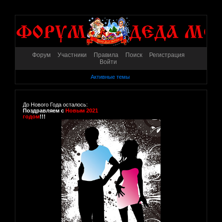
Форум
Участники
Правила
Поиск
Регистрация
Войти
Активные темы
До Нового Года осталось:
Поздравляем с
Новым 2021
годом
!!!