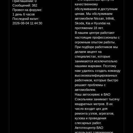
Приглашений:
0
качественному
Сообщений:
382
обслуживанию и доступным
Провел на форуме:
ценам. Мы обслуживаем
1 день 6 часов
автомобили Nissan, Infiniti,
Последний визит:
2026-08-04 11:44:30
Skoda, Kia и Hyundai на
протяжении 18 лет.
В нашем центре работают
настоящие профессионалы с
огромным опытом работы.
При подборе работников мы
делаем акцент на
специалистах, которые
занимаются исключительно
нашими марками. Поэтому
нам удалось создать команду
высококвалифицированных
работников, которые быстро
решают проблемы с
автомобилем.
Наш автосервис в ВАО
Сокольники занимает тысячу
квадратных метров. В их
число входит цех для
ремонта узлов, агрегатов,
кузова и проведения
слесарных работ.
Автотехцентр ВАО
использует современное