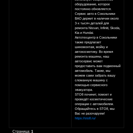
оборудование, которое
постоянно обновляется.
Сервис авто в Сокольники
ВАО держит в наличии около
3-х тысяч деталей для
ремонта Nissan, Infiniti, Skoda,
Kia и Hundai.
Автотехцентр в Сокольники
также предлагает
шиномонтаж, мойку и
автокосметику. Во время
ремонта машины, наш
автосервис может
предоставить вам подменный
автомобиль. Также, мы
можем сами забрать вашу
сломанную машину с
помощью сервисного
эвакуатора.
STO8 починит, помоет и
проведёт косметические
операции с автомобилем.
Обращайтесь в STO8, мы
Вас не разочаруем!
https://sto8.ru/
Страница:
1