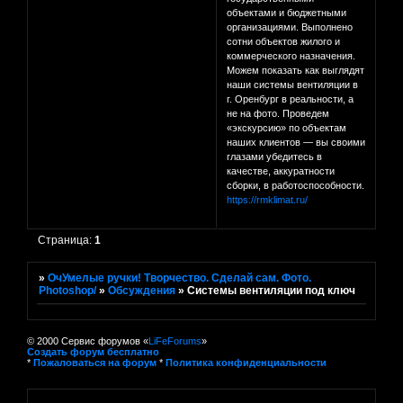
объектами и бюджетными
организациями. Выполнено
сотни объектов жилого и
коммерческого назначения.
Можем показать как выглядят
наши системы вентиляции в
г. Оренбург в реальности, а
не на фото. Проведем
«экскурсию» по объектам
наших клиентов — вы своими
глазами убедитесь в
качестве, аккуратности
сборки, в работоспособности.
https://rmklimat.ru/
Страница:
1
»
ОчУмелые ручки! Творчество. Сделай сам. Фото.
Photoshop/
»
Обсуждения
»
Системы вентиляции под ключ
© 2000 Сервис форумов «
LiFeForums
»
Создать форум бесплатно
*
Пожаловаться на форум
*
Политика конфиденциальности