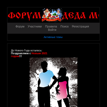
Форум
Участники
Правила
Поиск
Регистрация
Войти
Активные темы
До Нового Года осталось:
Поздравляем с
Новым 2021
годом
!!!