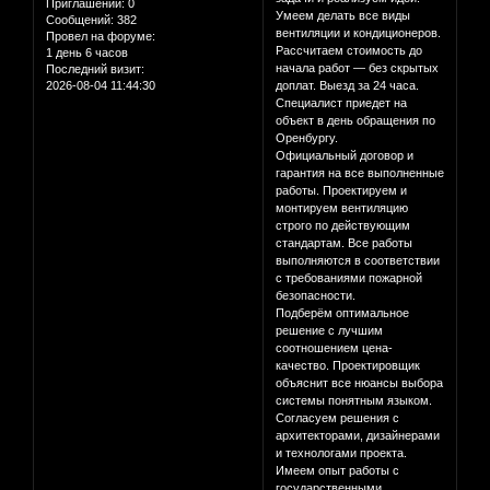
Приглашений:
0
Умеем делать все виды
Сообщений:
382
вентиляции и кондиционеров.
Провел на форуме:
Рассчитаем стоимость до
1 день 6 часов
начала работ — без скрытых
Последний визит:
2026-08-04 11:44:30
доплат. Выезд за 24 часа.
Специалист приедет на
объект в день обращения по
Оренбургу.
Официальный договор и
гарантия на все выполненные
работы. Проектируем и
монтируем вентиляцию
строго по действующим
стандартам. Все работы
выполняются в соответствии
с требованиями пожарной
безопасности.
Подберём оптимальное
решение с лучшим
соотношением цена-
качество. Проектировщик
объяснит все нюансы выбора
системы понятным языком.
Согласуем решения с
архитекторами, дизайнерами
и технологами проекта.
Имеем опыт работы с
государственными