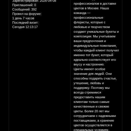
Зарегистрирован
: 2026-04-08
профессионалов в доставке
Приглашений:
0
цветов в Москве. Наша
Сообщений:
392
команда —
Провел на форуме:
профессиональные
1 день 7 часов
флористы, которые с
Последний визит:
Сегодня 12:13:17
любовью и творчеством
создают уникальные букеты и
композиции. Мы учитываем
ваши предпочтения и
индивидуальные пожелания,
чтобы каждый клиент получил
именно тот букет, который
идеально соответствует его
вкусу и настроению.
Цветы имеют особое
значение для людей. Они
способны подарить счастье,
утешение, любовь и
поддержку. Поэтому мы
всегда стремимся
предоставить нашим
клиентам только самые
качественные и свежие
цветы. Более 20 лет мы
сотрудничаем с надежными
поставщиками, а хранение
цветов осуществляется в
специальных условиях,