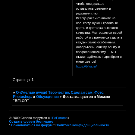
чтобы они дольше
оставались свежими и
радовали глаз.
Всегда рассчитывайте на
нас, когда нужны красивые
цветы и доставка высокого
качества. Мы гордимся своей
работой и стремимся сделать
каждый заказ особенным.
Доверьтесь нашему опыту и
профессионализму — мы
стали надёжным партнёром в
мире цветов!
https://bflor.ru/
Страница:
1
»
ОчУмелые ручки! Творчество. Сделай сам. Фото.
Photoshop/
»
Обсуждения
»
Доставка цветов в Москве
"BFLOR"
© 2000 Сервис форумов «
LiFeForums
»
Создать форум бесплатно
*
Пожаловаться на форум
*
Политика конфиденциальности