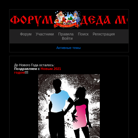
Форум
Участники
Правила
Поиск
Регистрация
Войти
Активные темы
До Нового Года осталось:
Поздравляем с
Новым 2021
годом
!!!