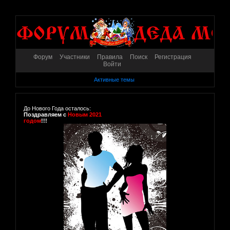
Форум
Участники
Правила
Поиск
Регистрация
Войти
Активные темы
До Нового Года осталось:
Поздравляем с
Новым 2021
годом
!!!