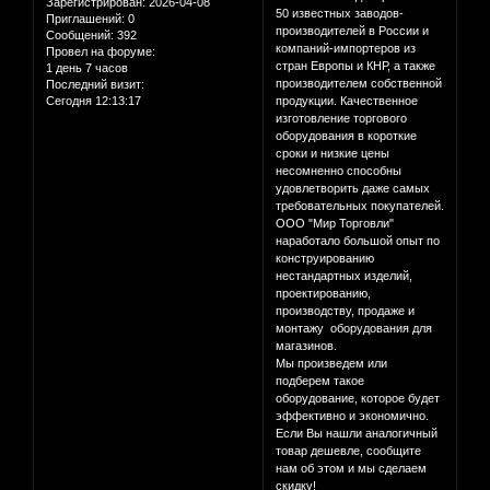
Зарегистрирован
: 2026-04-08
50 известных заводов-
Приглашений:
0
производителей в России и
Сообщений:
392
компаний-импортеров из
Провел на форуме:
стран Европы и КНР, а также
1 день 7 часов
производителем собственной
Последний визит:
Сегодня 12:13:17
продукции. Качественное
изготовление торгового
оборудования в короткие
сроки и низкие цены
несомненно способны
удовлетворить даже самых
требовательных покупателей.
ООО "Мир Торговли"
наработало большой опыт по
конструированию
нестандартных изделий,
проектированию,
производству, продаже и
монтажу оборудования для
магазинов.
Мы произведем или
подберем такое
оборудование, которое будет
эффективно и экономично.
Если Вы нашли аналогичный
товар дешевле, сообщите
нам об этом и мы сделаем
скидку!