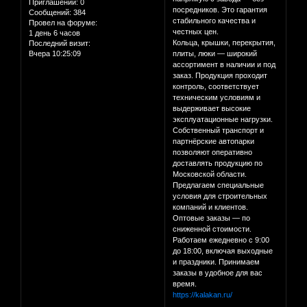
Приглашений:
0
посредников. Это гарантия
Сообщений:
384
стабильного качества и
Провел на форуме:
честных цен.
1 день 6 часов
Кольца, крышки, перекрытия,
Последний визит:
Вчера 10:25:09
плиты, люки — широкий
ассортимент в наличии и под
заказ. Продукция проходит
контроль, соответствует
техническим условиям и
выдерживает высокие
эксплуатационные нагрузки.
Собственный транспорт и
партнёрские автопарки
позволяют оперативно
доставлять продукцию по
Московской области.
Предлагаем специальные
условия для строительных
компаний и клиентов.
Оптовые заказы — по
сниженной стоимости.
Работаем ежедневно с 9:00
до 18:00, включая выходные
и праздники. Принимаем
заказы в удобное для вас
время.
https://kalakan.ru/