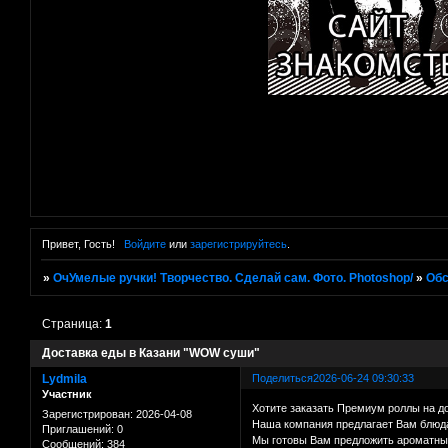
Привет, Гость!
Войдите
или
зарегистрируйтесь
.
»
ОчУмелые ручки! Творчество. Сделай сам. Фото. Photoshop/
»
Об
Страница:
1
Доставка еды в Казани "WOW суши"
Lydmila
Поделиться
2026-06-24 09:30:33
Участник
Хотите заказать Премиум роллы на до
Зарегистрирован
: 2026-04-08
Наша компания предлагает Вам блюда
Приглашений:
0
Мы готовы Вам предложить ароматные 
Сообщений:
384