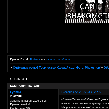
Привет, Гость!
Войдите
или
зарегистрируйтесь
.
»
ОчУмелые ручки! Творчество. Сделай сам. Фото. Photoshop/
»
Об
Страница:
1
КОМПАНИЯ «СТОВ»
Lydmila
Поделиться
2026-06-23 09:22:36
Участник
«Сумма Технологий Очистки Воды» - 
Зарегистрирован
: 2026-04-08
показателей с учетом индивидуальных
Приглашений:
0
Мы решаем задачи любой сложности, 
Сообщений:
384