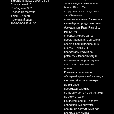
Зарегистрирован
: 2026-04-08
товарами для автополива
Приглашений:
0
более 10 лет. Мы
Сообщений:
382
сотрудничаем с ведущими
Провел на форуме:
зарубежными
1 день 6 часов
производителями. В каталоге
Последний визит:
2026-08-04 11:44:30
вы найдете продукцию таких
брендов, как Rain, Rain bird,
Hunter. Мы
специализируемся на
проектировании, монтаже и
обслуживании поливочных
систем. Также мы
предлагаем услуги по
ремонту и модернизации,
выполняем сопровождение
систем автоматического
полива.
Компания располагает
обширной дилерской сетью, в
каждом областном центре
имеет свое
представительство,
сотрудничает с 40 регионами
по всей стране.
Наша концепция – сделать
современные системы
орошения доступными для
российского рынка.