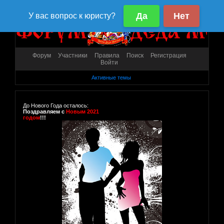
Форум
Участники
Правила
Поиск
Регистрация
Войти
Активные темы
До Нового Года осталось:
Поздравляем с
Новым 2021
годом
!!!