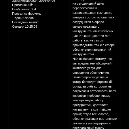
Зарегистрирован
: 2026-04-08
на сегодняшний день
Приглашений:
0
перспективная и
Сообщений:
384
развивающаяся компания,
Провел на форуме:
которая состоит из опытных
1 день 6 часов
сотрудников в сфере
Последний визит:
Сегодня 10:25:09
металлорежущего
инструмента, опыт которых
насчитывает десятки лет
работы как на самом
производстве, так и в сфере
обеспечения предприятий
инструментом.
Нас выбирают, потому что
мы предлагаем обширный
комплекс услуг для
упрощения обеспечения
Вашего производства, в
который входит: огромный
склад, за счёт которого мы
покрываем потребности всех
клиентов и обеспечиваем
непрерывную работу
предприятий, доставляя
инструмент в кратчайшие
сроки; отдел технологов,
обеспечивающих постоянную
техническую поддержку и
предлагающий массу