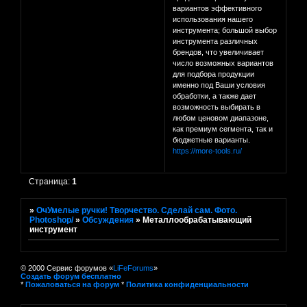
вариантов эффективного
использования нашего
инструмента; большой выбор
инструмента различных
брендов, что увеличивает
число возможных вариантов
для подбора продукции
именно под Ваши условия
обработки, а также дает
возможность выбирать в
любом ценовом диапазоне,
как премиум сегмента, так и
бюджетные варианты.
https://more-tools.ru/
Страница:
1
»
ОчУмелые ручки! Творчество. Сделай сам. Фото.
Photoshop/
»
Обсуждения
»
Металлообрабатывающий
инструмент
© 2000 Сервис форумов «
LiFeForums
»
Создать форум бесплатно
*
Пожаловаться на форум
*
Политика конфиденциальности