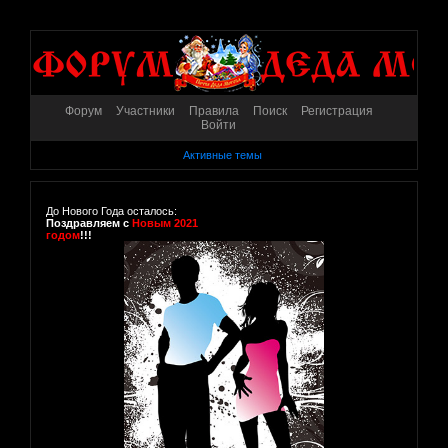
Форум
Участники
Правила
Поиск
Регистрация
Войти
Активные темы
До Нового Года осталось:
Поздравляем с
Новым 2021
годом
!!!