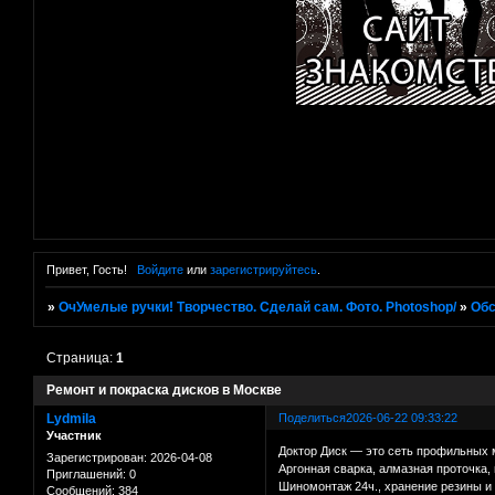
Привет, Гость!
Войдите
или
зарегистрируйтесь
.
»
ОчУмелые ручки! Творчество. Сделай сам. Фото. Photoshop/
»
Об
Страница:
1
Ремонт и покраска дисков в Москве
Lydmila
Поделиться
2026-06-22 09:33:22
Участник
Доктор Диск — это сеть профильных 
Зарегистрирован
: 2026-04-08
Аргонная сварка, алмазная проточка,
Приглашений:
0
Шиномонтаж 24ч., хранение резины и
Сообщений:
384