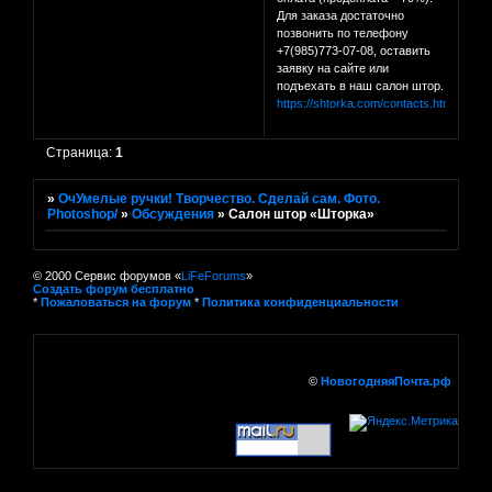
Для заказа достаточно
позвонить по телефону
+7(985)773-07-08, оставить
заявку на сайте или
подъехать в наш салон штор.
https://shtorka.com/contacts.html
Страница:
1
»
ОчУмелые ручки! Творчество. Сделай сам. Фото.
Photoshop/
»
Обсуждения
»
Салон штор «Шторка»
© 2000 Сервис форумов «
LiFeForums
»
Создать форум бесплатно
*
Пожаловаться на форум
*
Политика конфиденциальности
©
НовогодняяПочта.рф