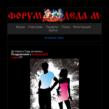
Форум
Участники
Правила
Поиск
Регистрация
Войти
Активные темы
До Нового Года осталось:
Поздравляем с
Новым 2021
годом
!!!