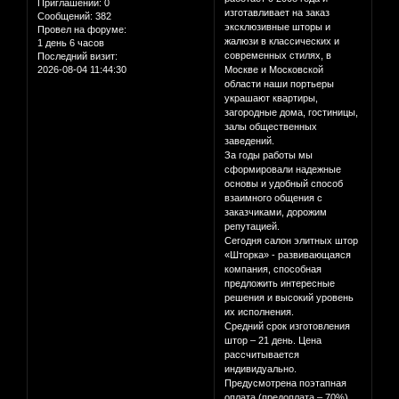
Приглашений:
0
изготавливает на заказ
Сообщений:
382
эксклюзивные шторы и
Провел на форуме:
жалюзи в классических и
1 день 6 часов
современных стилях, в
Последний визит:
2026-08-04 11:44:30
Москве и Московской
области наши портьеры
украшают квартиры,
загородные дома, гостиницы,
залы общественных
заведений.
За годы работы мы
сформировали надежные
основы и удобный способ
взаимного общения с
заказчиками, дорожим
репутацией.
Сегодня салон элитных штор
«Шторка» - развивающаяся
компания, способная
предложить интересные
решения и высокий уровень
их исполнения.
Средний срок изготовления
штор – 21 день. Цена
рассчитывается
индивидуально.
Предусмотрена поэтапная
оплата (предоплата – 70%).