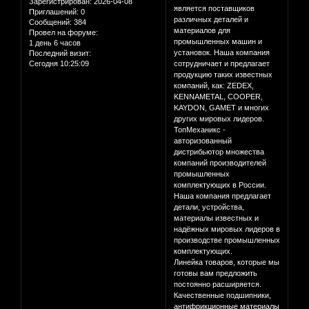
Зарегистрирован
: 2026-04-08
является поставщиков
Приглашений:
0
различных деталей и
Сообщений:
384
материалов для
Провел на форуме:
промышленных машин и
1 день 6 часов
установок. Наша компания
Последний визит:
Сегодня 10:25:09
сотрудничает и предлагает
продукцию таких известных
компаний, как: ZEDEX,
KENNAMETAL, COOPER,
KAYDON, GAMET и многих
других мировых лидеров.
ТопМеханикс -
авторизованный
дистрибьютор множества
компаний производителей
промышленных
комплектующих в России.
Наша компания предлагает
детали, устройства,
материалы известных и
надёжных мировых лидеров в
производстве промышленных
комплектующих.
Линейка товаров, которые мы
готовы вам предложить
постоянно расширяется.
Качественные подшипники,
антифрикционные материалы