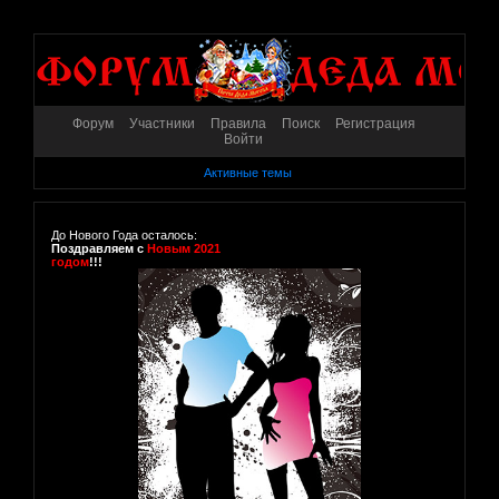
Форум
Участники
Правила
Поиск
Регистрация
Войти
Активные темы
До Нового Года осталось:
Поздравляем с
Новым 2021
годом
!!!