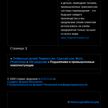
и детали, приводная техника,
промышленные трансмиссии,
системы перемещения - это
будущее каждого
производства и мы
предлагаем своим клиентам
использовать на своём
предприятии только лучшее
со всего мира.
https://topmechanics.ru/
Страница:
1
»
ОчУмелые ручки! Творчество. Сделай сам. Фото.
Photoshop/
»
Обсуждения
»
Подшипники и промышленные
комплектующие
© 2000 Сервис форумов «
LiFeForums
»
Создать форум бесплатно
*
Пожаловаться на форум
*
Политика конфиденциальности
©
НовогодняяПочта.рф