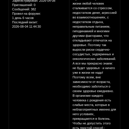
Зарегистрирован
: 2026-04-08
жизни любой человек
Приглашений:
0
сталкивается со стрессом,
Сообщений:
382
недостатком денег, агрессией
Провел на форуме:
во взаимоотношениях, с
1 день 6 часов
недостатком отдыха,
Последний визит:
2026-08-04 11:44:30
неправильным питанием,
гиподинамией и многими
другими факторами, что
откладывают отпечаток на
здоровье. Поэтому так
выросли риски сердечно-
сосудистых, эндокринных и
онкологических заболеваний.
А все мы прекрасно знаем:
не будет здоровья - и ничего
уже в жизни не надо!
Поэтому всем, вне
зависимости от возраста,
необходимо заботиться о
своем здоровье ежедневно.
В организме каждого
человека с рождения есть
слабые места, которые в
неблагоприятных именно для
него условиях,
превращаются в болезнь.
Чтобы не допустить этого
есть простой способ -