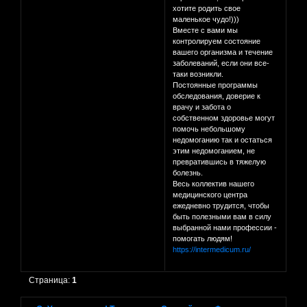
хотите родить свое
маленькое чудо!)))
Вместе с вами мы
контролируем состояние
вашего организма и течение
заболеваний, если они все-
таки возникли.
Постоянные программы
обследования, доверие к
врачу и забота о
собственном здоровье могут
помочь небольшому
недомоганию так и остаться
этим недомоганием, не
превратившись в тяжелую
болезнь.
Весь коллектив нашего
медицинского центра
ежедневно трудится, чтобы
быть полезными вам в силу
выбранной нами профессии -
помогать людям!
https://intermedicum.ru/
Страница:
1