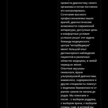
провести диагностику своего
организма и потом постоянно
его контролировать.
Сочетание высокого
профессионализма наших
врачей, диагностические
возможности современной
аппаратуры, доступные цены
и комфортные условия
успешно решат эти задачи.
Команда медицинского
центра "интерМедикум"
имеет большой опыт
диспансерного наблюдения
пациентов в различных
областях медицины, в любой
период их жизни.
Опытные акушеры-
гинекологи, врачи
ультразвуковой диагностики,
маммологи, эндокринологи и
другие специалисты помогут
с ведением беременности от
ранних сроков ее начала до
родов. Мы помогаем и
после…с выбором роддома,
с выбором врача, с выбором
страны тоже, в которой вы