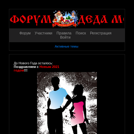
Форум
Участники
Правила
Поиск
Регистрация
Войти
Активные темы
До Нового Года осталось:
Поздравляем с
Новым 2021
годом
!!!