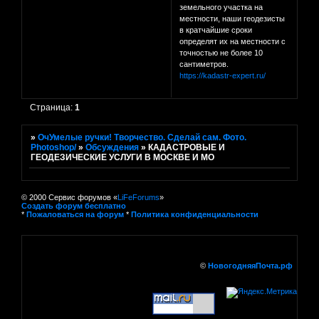
земельного участка на
местности, наши геодезисты
в кратчайшие сроки
определят их на местности с
точностью не более 10
сантиметров.
https://kadastr-expert.ru/
Страница:
1
»
ОчУмелые ручки! Творчество. Сделай сам. Фото.
Photoshop/
»
Обсуждения
»
КАДАСТРОВЫЕ И
ГЕОДЕЗИЧЕСКИЕ УСЛУГИ В МОСКВЕ И МО
© 2000 Сервис форумов «
LiFeForums
»
Создать форум бесплатно
*
Пожаловаться на форум
*
Политика конфиденциальности
©
НовогодняяПочта.рф