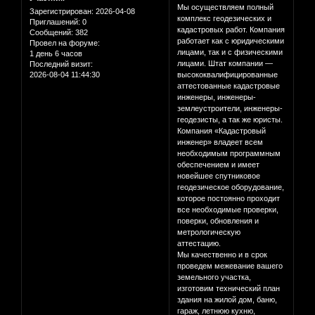
Мы осуществляем полный
Зарегистрирован
: 2026-04-08
комплекс геодезических и
Приглашений:
0
кадастровых работ. Компания
Сообщений:
382
работает как с юридическими
Провел на форуме:
лицами, так и с физическими
1 день 6 часов
лицами. Штат компании —
Последний визит:
2026-08-04 11:44:30
высококвалифицированные
аттестованные кадастровые
инженеры, инженеры-
землеустроители, инженеры-
геодезисты, а так же юристы.
Компания «Кадастровый
инженер» владеет всем
необходимым программным
обеспечением и имеет
новейшее спутниковое
геодезическое оборудование,
которое постоянно проходит
все необходимые проверки,
поверки, обновления и
метрологическую
аттестацию.
Мы качественно и в срок
проведем межевание вашего
земельного участка,
изготовим технический план
здания на жилой дом, баню,
гараж, летнюю кухню,