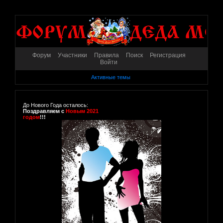
Форум
Участники
Правила
Поиск
Регистрация
Войти
Активные темы
До Нового Года осталось:
Поздравляем с
Новым 2021
годом
!!!