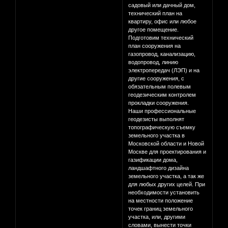
садовый или дачный дом,
технический план на
квартиру, офис или любое
другое помещение.
Подготовим технический
план сооружения на
газопровод, канализацию,
водопровод, линию
электропередач (ЛЭП) и на
другие сооружения, с
обязательным полевым
геодезическим контролем
прокладки сооружения.
Наши профессиональные
геодезисты выполнят
топографическую съемку
земельного участка в
Московской области и Новой
Москве для проектирования и
газификации дома,
ландшафтного дизайна
земельного участка, а так же
для любых других целей. При
необходимости установить
на местности положение
точек границ земельного
участка, или, другими
словами, вынести точки